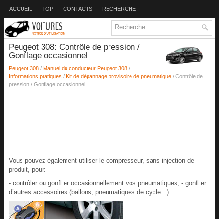
ACCUEIL
TOP
CONTACTS
RECHERCHE
Peugeot 308: Contrôle de pression /
Gonflage occasionnel
Peugeot 308
/
Manuel du conducteur Peugeot 308
/
Informations pratiques
/
Kit de dépannage provisoire de pneumatique
/ Contrôle de
pression / Gonflage occasionnel
Vous pouvez également utiliser le compresseur, sans injection de
produit, pour:
- contrôler ou gonfl er occasionnellement vos pneumatiques, - gonfl er
d’autres accessoires (ballons, pneumatiques de cycle...).