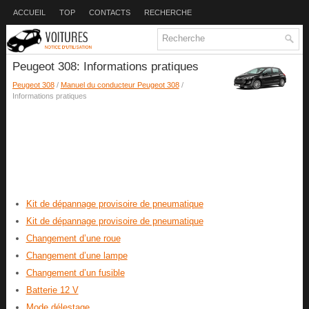
ACCUEIL
TOP
CONTACTS
RECHERCHE
Peugeot 308: Informations pratiques
Peugeot 308
/
Manuel du conducteur Peugeot 308
/
Informations pratiques
Kit de dépannage provisoire de pneumatique
Kit de dépannage provisoire de pneumatique
Changement d’une roue
Changement d’une lampe
Changement d’un fusible
Batterie 12 V
Mode délestage