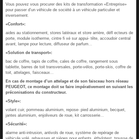
Vous pouvez vous procurer des kits de transformation «Entreprise»
pour passer d’un véhicule de société à un véhicule particulier et
inversement.
«Confort»:
aides au stationnement, stores latéraux et store arrière, défl ecteurs de
porte, module isotherme, cintre fi xé sur appui- tête, accoudoir central
avant, lampe pour lecture, diffuseur de parfum...
«Solution de transport»:
bac de coffre, tapis de coffre, cales de coffre, rangement sous
tablette, barres de toit transversales, porte-vélos, porte-skis, coffre de
toit, attelages, faisceaux...
En cas de montage d’un attelage et de son faisceau hors réseau
PEUGEOT, ce montage doit se faire impérativement en suivant les
préconisations du constructeur.
«Style»:
volant cuir, pommeau aluminium, repose- pied aluminium, becquet,
jantes aluminium, enjoliveurs de roue, kit carrosserie...
«Sécurité»:
alarme anti-intrusion, antivols de roue, système de repérage de
véhicule volé, rehausses et sièges pour enfants, éthylotest, trousse de