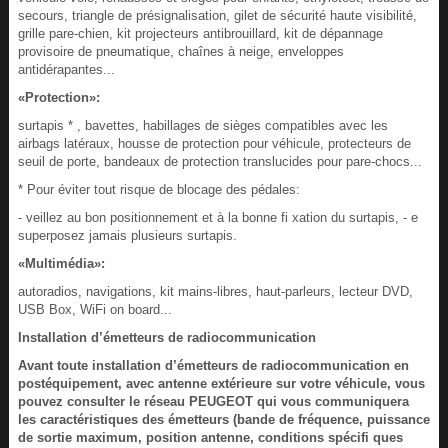
secours, triangle de présignalisation, gilet de sécurité haute visibilité,
grille pare-chien, kit projecteurs antibrouillard, kit de dépannage
provisoire de pneumatique, chaînes à neige, enveloppes
antidérapantes...
«Protection»:
surtapis * , bavettes, habillages de sièges compatibles avec les
airbags latéraux, housse de protection pour véhicule, protecteurs de
seuil de porte, bandeaux de protection translucides pour pare-chocs...
* Pour éviter tout risque de blocage des pédales:
- veillez au bon positionnement et à la bonne fi xation du surtapis, - e
superposez jamais plusieurs surtapis.
«Multimédia»:
autoradios, navigations, kit mains-libres, haut-parleurs, lecteur DVD,
USB Box, WiFi on board...
Installation d’émetteurs de radiocommunication
Avant toute installation d’émetteurs de radiocommunication en
postéquipement, avec antenne extérieure sur votre véhicule, vous
pouvez consulter le réseau PEUGEOT qui vous communiquera
les caractéristiques des émetteurs (bande de fréquence, puissance
de sortie maximum, position antenne, conditions spécifi ques