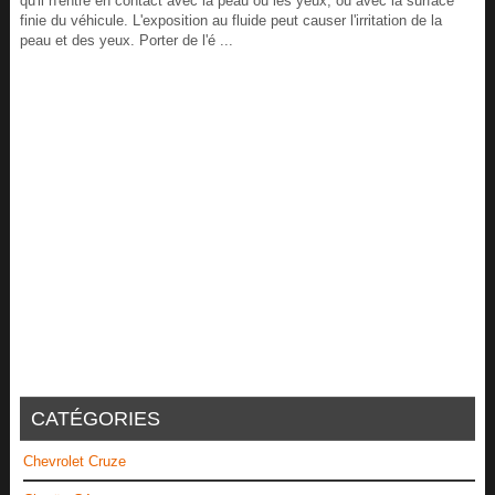
qu'il n'entre en contact avec la peau ou les yeux, ou avec la surface
finie du véhicule. L'exposition au fluide peut causer l'irritation de la
peau et des yeux. Porter de l'é ...
CATÉGORIES
Chevrolet Cruze