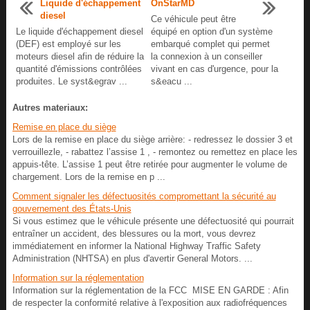
Liquide d'échappement
OnStarMD
diesel
Ce véhicule peut être
Le liquide d'échappement diesel
équipé en option d'un système
(DEF) est employé sur les
embarqué complet qui permet
moteurs diesel afin de réduire la
la connexion à un conseiller
quantité d'émissions contrôlées
vivant en cas d'urgence, pour la
produites. Le syst&egrav ...
s&eacu ...
Autres materiaux:
Remise en place du siège
Lors de la remise en place du siège arrière: - redressez le dossier 3 et
verrouillezle, - rabattez l’assise 1 , - remontez ou remettez en place les
appuis-tête. L’assise 1 peut être retirée pour augmenter le volume de
chargement. Lors de la remise en p ...
Comment signaler les défectuosités compromettant la sécurité au
gouvernement des États-Unis
Si vous estimez que le véhicule présente une défectuosité qui pourrait
entraîner un accident, des blessures ou la mort, vous devrez
immédiatement en informer la National Highway Traffic Safety
Administration (NHTSA) en plus d'avertir General Motors. ...
Information sur la réglementation
Information sur la réglementation de la FCC MISE EN GARDE : Afin
de respecter la conformité relative à l'exposition aux radiofréquences