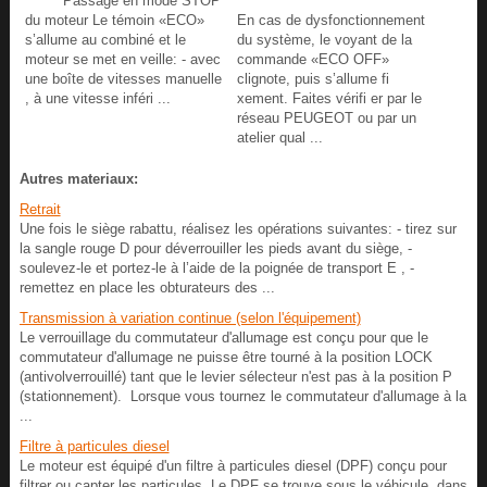
Passage en mode STOP
du moteur Le témoin «ECO»
En cas de dysfonctionnement
s’allume au combiné et le
du système, le voyant de la
moteur se met en veille: - avec
commande «ECO OFF»
une boîte de vitesses manuelle
clignote, puis s’allume fi
, à une vitesse inféri ...
xement. Faites vérifi er par le
réseau PEUGEOT ou par un
atelier qual ...
Autres materiaux:
Retrait
Une fois le siège rabattu, réalisez les opérations suivantes: - tirez sur
la sangle rouge D pour déverrouiller les pieds avant du siège, -
soulevez-le et portez-le à l’aide de la poignée de transport E , -
remettez en place les obturateurs des ...
Transmission à variation continue (selon l'équipement)
Le verrouillage du commutateur d'allumage est conçu pour que le
commutateur d'allumage ne puisse être tourné à la position LOCK
(antivolverrouillé) tant que le levier sélecteur n'est pas à la position P
(stationnement). Lorsque vous tournez le commutateur d'allumage à la
...
Filtre à particules diesel
Le moteur est équipé d'un filtre à particules diesel (DPF) conçu pour
filtrer ou capter les particules. Le DPF se trouve sous le véhicule, dans