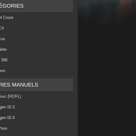
ÉGORIES
et Cruze
C4
cus
Note
 308
eon
RES MANUELS
ivic (FE/FL)
gen ID.3
gen ID.4
rius