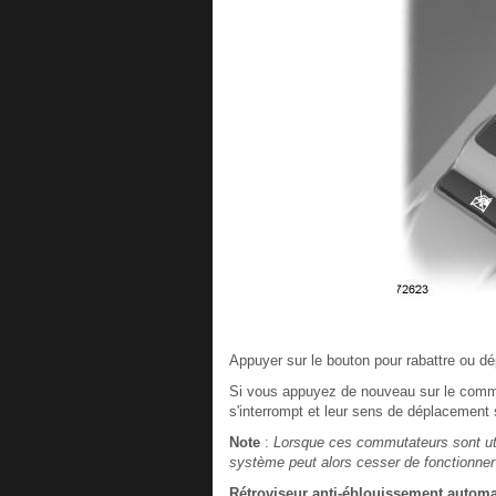
Appuyer sur le bouton pour rabattre ou dép
Si vous appuyez de nouveau sur le commu
s'interrompt et leur sens de déplacement 
Note
:
Lorsque ces commutateurs sont util
système peut alors cesser de fonctionner u
Rétroviseur anti-éblouissement autom