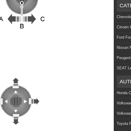
CAT
Chevrol
Citroën 
Ford Fo
Nissan 
Peugeot
SEAT L
AUT
Honda C
Volkswa
Volkswa
Toyota P