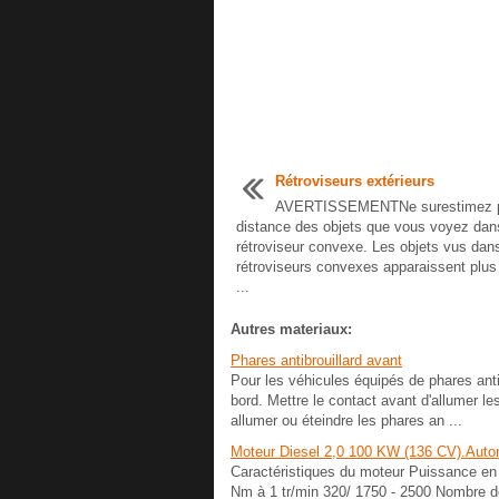
Rétroviseurs extérieurs
AVERTISSEMENTNe surestimez p
distance des objets que vous voyez dan
rétroviseur convexe. Les objets vus dan
rétroviseurs convexes apparaissent plus 
...
Autres materiaux:
Phares antibrouillard avant
Pour les véhicules équipés de phares antib
bord. Mettre le contact avant d'allumer les
allumer ou éteindre les phares an ...
Moteur Diesel 2,0 100 KW (136 CV).Auto
Caractéristiques du moteur Puissance en
Nm à 1 tr/min 320/ 1750 - 2500 Nombre d