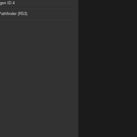
gen ID.4
athfinder (R53)