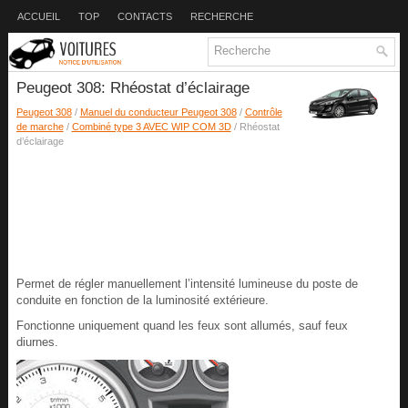
ACCUEIL
TOP
CONTACTS
RECHERCHE
Peugeot 308: Rhéostat d’éclairage
Peugeot 308
/
Manuel du conducteur Peugeot 308
/
Contrôle
de marche
/
Combiné type 3 AVEC WIP COM 3D
/ Rhéostat
d’éclairage
Permet de régler manuellement l’intensité lumineuse du poste de
conduite en fonction de la luminosité extérieure.
Fonctionne uniquement quand les feux sont allumés, sauf feux
diurnes.