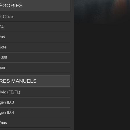
ÉGORIES
et Cruze
C4
cus
Note
 308
eon
RES MANUELS
ivic (FE/FL)
gen ID.3
gen ID.4
rius