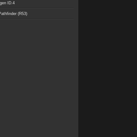
gen ID.4
athfinder (R53)