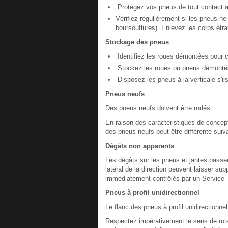
Protégez vos pneus de tout contact av
Vérifiez régulièrement si les pneus n
boursouflures). Enlevez les corps étr
Stockage des pneus
Identifiez les roues démontées pour c
Stockez les roues ou pneus démontés da
Disposez les pneus à la verticale s'i
Pneus neufs
Des pneus neufs doivent être rodés .
En raison des caractéristiques de concept
des pneus neufs peut être différente suiva
Dégâts non apparents
Les dégâts sur les pneus et jantes passen
latéral de la direction peuvent laisser 
immédiatement contrôlés par un Service 
Pneus à profil unidirectionnel
Le flanc des pneus à profil unidirectionne
Respectez impérativement le sens de rota