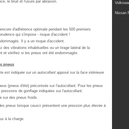
e, le bruit et l'usure par abrasion.
Volkswa
Nissan P
encore d'adhérence optimale pendant les 500 premiers
rudence qui s'impose - risque d'accident !
ommagés. Il y a un risque d'accident.
 des vibrations inhabituelles ou un tirage latéral de la
nt et vérifiez si les pneus ont été endommagés
es pneus
e est indiquée sur un autocollant apposé sur la face intérieure
us (pneus d'été) préconisée sur l'autocollant. Pour les pneus
 pressions de gonflage indiquées sur l'autocollant.
e sur des pneus froids.
des pneus lorsque ceuxci présentent une pression plus élevée à
us à la charge.