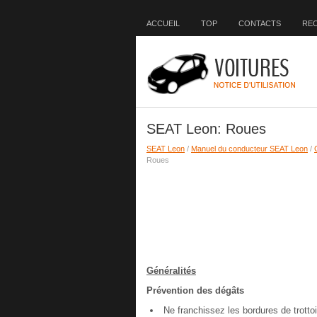
ACCUEIL
TOP
CONTACTS
RE
SEAT Leon: Roues
SEAT Leon
/
Manuel du conducteur SEAT Leon
/
Roues
Généralités
Prévention des dégâts
Ne franchissez les bordures de trottoi