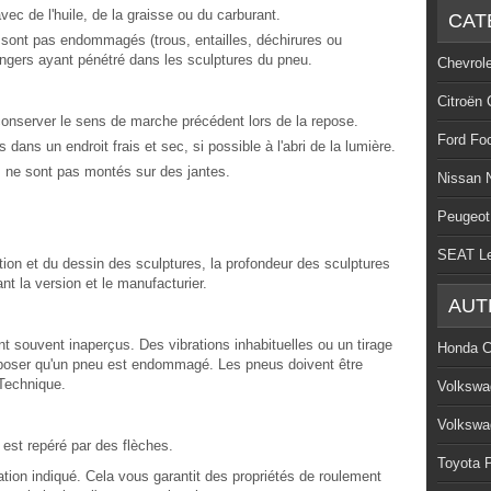
ec de l'huile, de la graisse ou du carburant.
CAT
e sont pas endommagés (trous, entailles, déchirures ou
angers ayant pénétré dans les sculptures du pneu.
Chevrol
Citroën 
onserver le sens de marche précédent lors de la repose.
Ford Fo
ns un endroit frais et sec, si possible à l'abri de la lumière.
ls ne sont pas montés sur des jantes.
Nissan 
Peugeot
SEAT L
ion et du dessin des sculptures, la profondeur des sculptures
nt la version et le manufacturier.
AUT
t souvent inaperçus. Des vibrations inhabituelles ou un tirage
Honda C
supposer qu'un pneu est endommagé. Les pneus doivent être
Technique.
Volkswa
Volkswa
l est repéré par des flèches.
Toyota P
tion indiqué. Cela vous garantit des propriétés de roulement