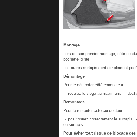
Montage
Lors de son premier montage, côté conduct
pochette jointe.
Les autres surtapis sont simplement posé
Démontage
Pour le démonter côté conducteur:
- reculez le siège au maximum, - déclippe
Remontage
Pour le remonter côté conducteur:
- positionnez correctement le surtapis, -
du surtapis.
Pour éviter tout risque de blocage des