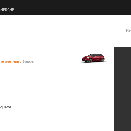
CHERCHE
ménagements
/ Surtapis
oquette.