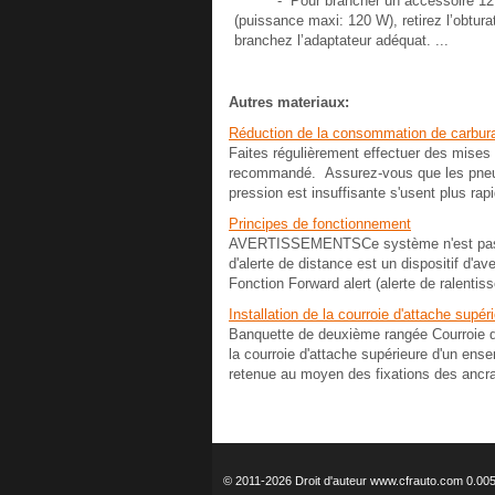
- Pour brancher un accessoire 12
(puissance maxi: 120 W), retirez l’obtura
branchez l’adaptateur adéquat. ...
Autres materiaux:
Réduction de la consommation de carbur
Faites régulièrement effectuer des mises
recommandé. Assurez-vous que les pneus 
pression est insuffisante s'usent plus ra
Principes de fonctionnement
AVERTISSEMENTSCe système n'est pas un a
d'alerte de distance est un dispositif d'av
Fonction Forward alert (alerte de ralentis
Installation de la courroie d'attache supér
Banquette de deuxième rangée Courroie d
la courroie d'attache supérieure d'un ens
retenue au moyen des fixations des ancra
© 2011-2026 Droit d'auteur www.cfrauto.com 0.00