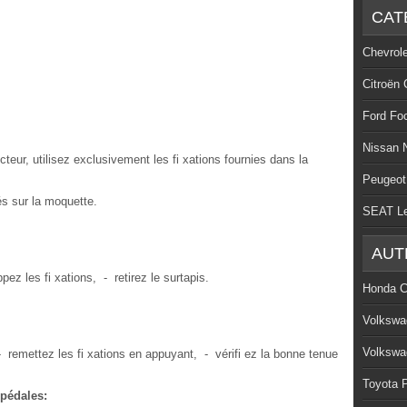
CAT
Chevrol
Citroën 
Ford Fo
Nissan 
eur, utilisez exclusivement les fi xations fournies dans la
Peugeot
s sur la moquette.
SEAT L
AUT
z les fi xations, - retirez le surtapis.
Honda C
Volkswa
Volkswa
 remettez les fi xations en appuyant, - vérifi ez la bonne tenue
Toyota P
 pédales: