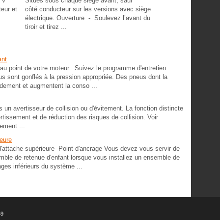
 V
Situés sous chaque siège avant, sauf
teur et
côté conducteur sur les versions avec siège
électrique. Ouverture - Soulevez l’avant du
tiroir et tirez ...
ant
 au point de votre moteur. Suivez le programme d'entretien
sont gonflés à la pression appropriée. Des pneus dont la
pidement et augmentent la conso ...
vertisseur de collision ou d'évitement. La fonction distincte
ertissement et de réduction des risques de collision. Voir
sement ...
ieure
'attache supérieure Point d'ancrage Vous devez vous servir de
emble de retenue d'enfant lorsque vous installez un ensemble de
ges inférieurs du système ...
59