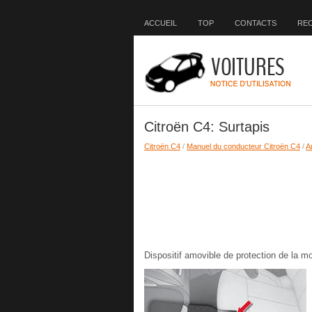
ACCUEIL
TOP
CONTACTS
RE
Citroën C4: Surtapis
Citroën C4
/
Manuel du conducteur Citroën C4
/
A
Dispositif amovible de protection de la m