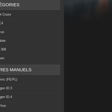
ÉGORIES
et Cruze
C4
cus
Note
 308
eon
RES MANUELS
ivic (FE/FL)
gen ID.3
gen ID.4
rius