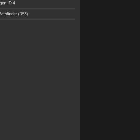
gen ID.4
athfinder (R53)