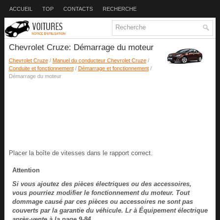
ACCUEIL
TOP
CONTACTS
RECHERCHE
Chevrolet Cruze: Démarrage du moteur
Chevrolet Cruze
/
Manuel du conducteur Chevrolet Cruze
/
Conduite et fonctionnement
/
Démarrage et fonctionnement
/
Démarrage du moteur
Placer la boîte de vitesses dans le rapport correct.
Attention
Si vous ajoutez des pièces électriques ou des accessoires,
vous pourriez modifier le fonctionnement du moteur. Tout
dommage causé par ces pièces ou accessoires ne sont pas
couverts par la garantie du véhicule. Lr à Équipement électrique
après-vente à la page 9-84.