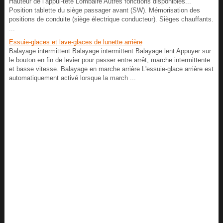
Hauteur de l’appui-tête Lombaire Autres fonctions disponibles...
Position tablette du siège passager avant (SW). Mémorisation des
positions de conduite (siège électrique conducteur). Sièges chauffants.
...
Essuie-glaces et lave-glaces de lunette arrière
Balayage intermittent Balayage intermittent Balayage lent Appuyer sur
le bouton en fin de levier pour passer entre arrêt, marche intermittente
et basse vitesse. Balayage en marche arrière L'essuie-glace arrière est
automatiquement activé lorsque la march ...