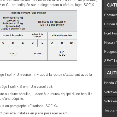
 et semi-universels, la classe de taille ISOFIX du siège enfant,
CAT
A et G , est indiquée sur le siège enfant à côté du logo ISOFIX.
Chevrol
Citroën 
Ford Fo
Nissan 
Peugeot
SEAT L
AUT
ège I sofi x U niversel, « F ace à la route» s’attachant avec la
Honda C
siège I sofi x S emi- U niversel soit:
Volkswa
te ou d’une béquille, - «face à la route» équipé d’une béquille, -
 d’une béquille.
Volkswa
vous au paragraphe «Fixations ISOFIX».
Toyota P
nt pas être installés en place passager avant.