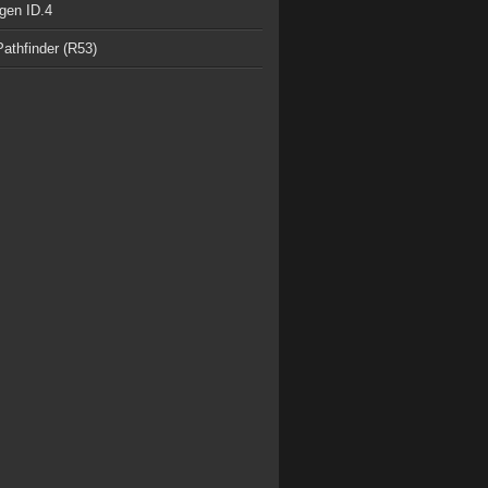
gen ID.4
athfinder (R53)