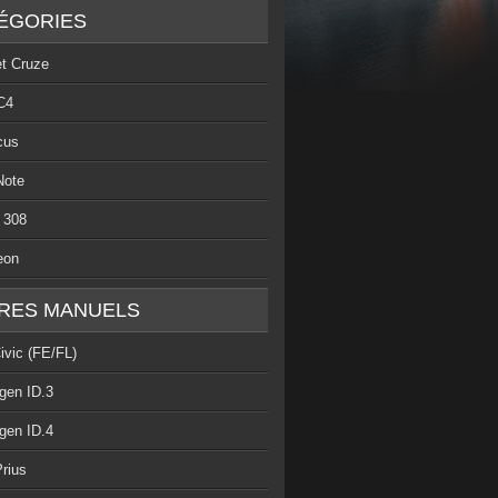
ÉGORIES
et Cruze
C4
cus
Note
 308
eon
RES MANUELS
ivic (FE/FL)
gen ID.3
gen ID.4
rius