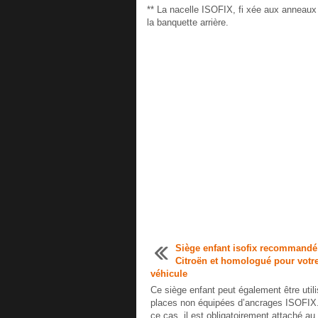
** La nacelle ISOFIX, fi xée aux anneaux 
la banquette arrière.
Siège enfant isofix recommandé
Citroën et homologué pour votr
véhicule
Ce siège enfant peut également être util
places non équipées d’ancrages ISOFIX
ce cas, il est obligatoirement attaché au