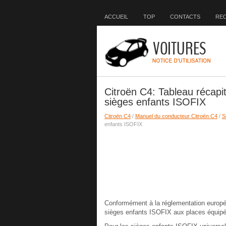
ACCUEIL
TOP
CONTACTS
RE
Citroën C4: Tableau récapi
sièges enfants ISOFIX
Citroën C4
/
Manuel du conducteur Citroën C4
/
S
enfants ISOFIX
Conformément à la réglementation européen
sièges enfants ISOFIX aux places équipé