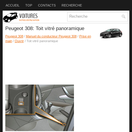
ACCUEIL
TOP
CONTACTS
RECHERCHE
Peugeot 308: Toit vitré panoramique
Peugeot 308
/
Manuel du conducteur Peugeot 308
/
Prise en
main
/
Ouvrir
/ Toit vitré panoramique