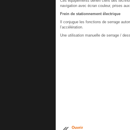
Ces équipements bénéfi cient des technol
navigation avec écran couleur, prises auxil
Frein de stationnement électrique
Il conjugue les fonctions de serrage auto
l’accélération.
Une utilisation manuelle de serrage / des
Ouvrir