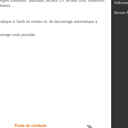
ogies suivantes: autoradio, lecteur CD, lecteur USB, Bluetooth,
Volkswa
iaires...
Nissan P
matique à l’arrêt du moteur et, de desserrage automatique à
serrage reste possible.
Poste de conduite