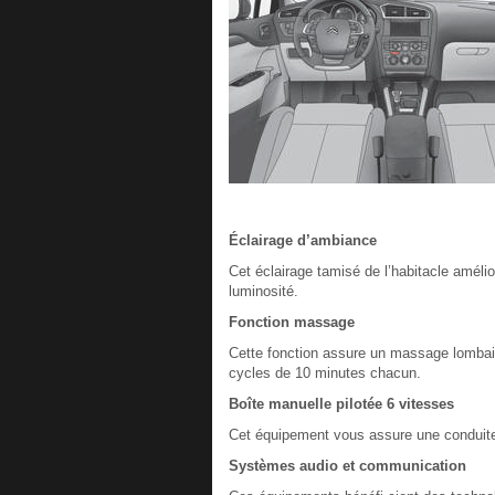
Éclairage d’ambiance
Cet éclairage tamisé de l’habitacle améliore
luminosité.
Fonction massage
Cette fonction assure un massage lombai
cycles de 10 minutes chacun.
Boîte manuelle pilotée 6 vitesses
Cet équipement vous assure une conduit
Systèmes audio et communication