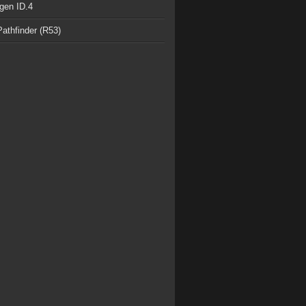
gen ID.4
athfinder (R53)