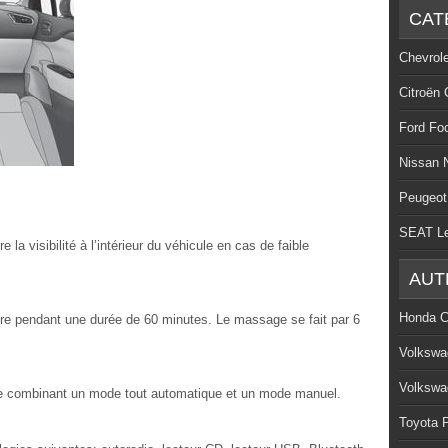
CAT
Chevrol
Citroën 
Ford Fo
Nissan 
Peugeot
SEAT L
 la visibilité à l’intérieur du véhicule en cas de faible
AUT
Honda C
re pendant une durée de 60 minutes. Le massage se fait par 6
Volkswa
Volkswa
e combinant un mode tout automatique et un mode manuel.
Toyota P