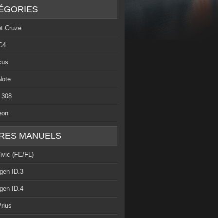
ÉGORIES
et Cruze
C4
cus
Note
 308
eon
RES MANUELS
ivic (FE/FL)
gen ID.3
gen ID.4
rius