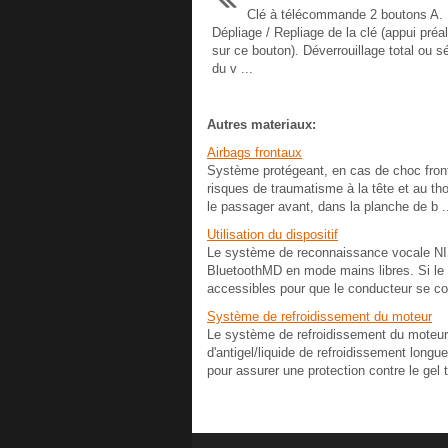
Clé à télécommande 2 boutons A.
Dépliage / Repliage de la clé (appui préa
sur ce bouton). Déverrouillage total ou sé
du v ...
Autres materiaux:
Airbags frontaux
Système protégeant, en cas de choc frontal
risques de traumatisme à la tête et au tho
le passager avant, dans la planche de b .
Utilisation du dispositif
Le système de reconnaissance vocale NIS
BluetoothMD en mode mains libres. Si le
accessibles pour que le conducteur se conc
Système de refroidissement du moteur
Le système de refroidissement du moteur 
d'antigel/liquide de refroidissement long
pour assurer une protection contre le gel t