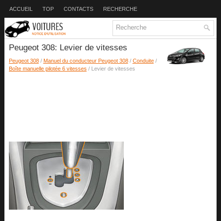
ACCUEIL
TOP
CONTACTS
RECHERCHE
Peugeot 308: Levier de vitesses
Peugeot 308
/
Manuel du conducteur Peugeot 308
/
Conduite
/
Boîte manuelle pilotée 6 vitesses
/ Levier de vitesses