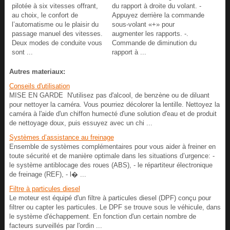
pilotée à six vitesses offrant,
du rapport à droite du volant. -
au choix, le confort de
Appuyez derrière la commande
l’automatisme ou le plaisir du
sous-volant «+» pour
passage manuel des vitesses.
augmenter les rapports. -.
Deux modes de conduite vous
Commande de diminution du
sont ...
rapport à ...
Autres materiaux:
Conseils d'utilisation
MISE EN GARDE N'utilisez pas d'alcool, de benzène ou de diluant
pour nettoyer la caméra. Vous pourriez décolorer la lentille. Nettoyez la
caméra à l'aide d'un chiffon humecté d'une solution d'eau et de produit
de nettoyage doux, puis essuyez avec un chi ...
Systèmes d’assistance au freinage
Ensemble de systèmes complémentaires pour vous aider à freiner en
toute sécurité et de manière optimale dans les situations d’urgence: -
le système antiblocage des roues (ABS), - le répartiteur électronique
de freinage (REF), - l� ...
Filtre à particules diesel
Le moteur est équipé d'un filtre à particules diesel (DPF) conçu pour
filtrer ou capter les particules. Le DPF se trouve sous le véhicule, dans
le système d'échappement. En fonction d'un certain nombre de
facteurs surveillés par l'ordin ...