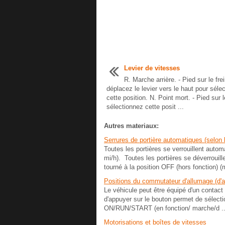
Levier de vitesses
R. Marche arrière. - Pied sur le frei
déplacez le levier vers le haut pour séle
cette position. N. Point mort. - Pied sur l
sélectionnez cette posit ...
Autres materiaux:
Serrures de portière automatiques (selon 
Toutes les portières se verrouillent auto
mi/h). Toutes les portières se déverroui
tourné à la position OFF (hors fonction) 
Positions du commutateur d'allumage (d'
Le véhicule peut être équipé d'un contact
d'appuyer sur le bouton permet de séle
ON/RUN/START (en fonction/ marche/d ..
Motorisations et boîtes de vitesses