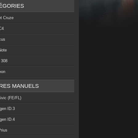
ÉGORIES
et Cruze
C4
cus
Note
 308
eon
RES MANUELS
ivic (FE/FL)
gen ID.3
gen ID.4
rius