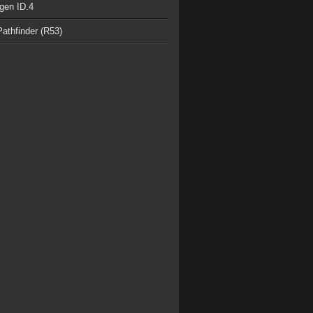
gen ID.4
athfinder (R53)