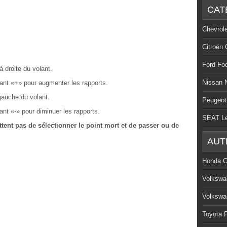
CAT
Chevrol
Citroën 
Ford Fo
 droite du volant.
Nissan 
ant «+» pour augmenter les rapports.
gauche du volant.
Peugeot
nt «-» pour diminuer les rapports.
SEAT L
nt pas de sélectionner le point mort et de passer ou de
AUT
Honda C
Volkswa
Volkswa
Toyota P