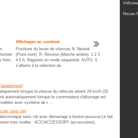
Volkswa
Nissan P
Affichages au combiné
n,
Positions du levier de vitesses N. Neutral
ctionner
(Point mort). R. Reverse (Marche arrière). 1 2 3
e frein,
4 5 6. Rapports en mode séquentiel. AUTO. Il
s’allume à la sélection du ...
l'équipement)
matiquement lorsque la vitesse du véhicule atteint 24 km/h (15
llent automatiquement lorsque le commutateur d'allumage est
(modèles avec système de c ...
accès sans clé)
 électronique sans clé avec démarrage à bouton-poussoir.Le fait
ctionner trois modes : ACC/ACCESSORY (accessoires),
.