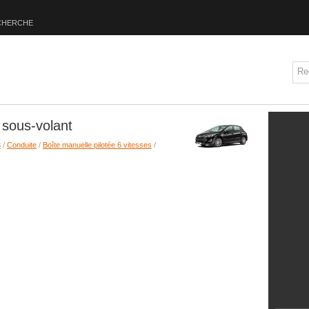
CHERCHE
sous-volant
8
/
Conduite
/
Boîte manuelle pilotée 6 vitesses
/