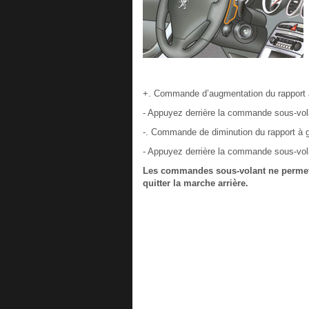
+. Commande d’augmentation du rapport à
- Appuyez derrière la commande sous-vol
-. Commande de diminution du rapport à 
- Appuyez derrière la commande sous-vola
Les commandes sous-volant ne permette
quitter la marche arrière.