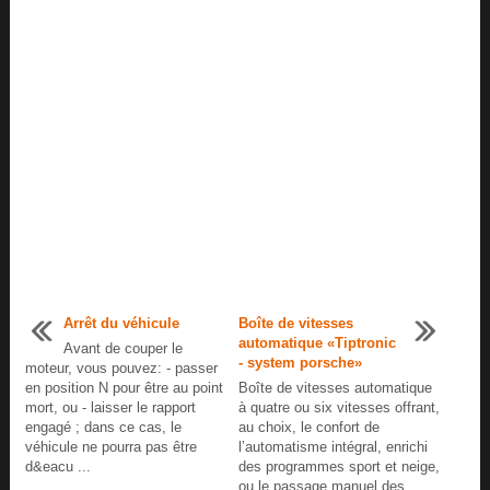
Arrêt du véhicule
Boîte de vitesses
automatique «Tiptronic
Avant de couper le
- system porsche»
moteur, vous pouvez: - passer
en position N pour être au point
Boîte de vitesses automatique
mort, ou - laisser le rapport
à quatre ou six vitesses offrant,
engagé ; dans ce cas, le
au choix, le confort de
véhicule ne pourra pas être
l’automatisme intégral, enrichi
d&eacu ...
des programmes sport et neige,
ou le passage manuel des ...