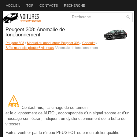
ACCUEIL
TOP
CONTACTS
RECHERCHE
Peugeot 308: Anomalie de
fonctionnement
Peugeot 308
/
Manuel du conducteur Peugeot 308
/
Conduite
/
Boîte manuelle pilotée 6 vitesses
/ Anomalie de fonctionnement
Contact mis, l’allumage de ce témoin
et le clignotement de AUTO , accompagnés d’un signal sonore et d’un
message sur l’écran, indiquent un dysfonctionnement de la boîte de
vitesses.
Faites vérifi er par le réseau PEUGEOT ou par un atelier qualifié.