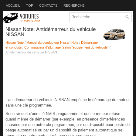
ACCUEIL
TOP
CONTACTS
RECHERCHE
Nissan Note: Antidémarreur du véhicule
NISSAN
Nissan Note
/
Manuel du conducteur Nissan Note
/
Démarrage
et conduite
/
Commutateur d'allumage (selon l'équipement du véhicule)
/
Antidémarreur du véhicule NISSAN
L'antidémarreur du véhicule NISSAN empêche le démarrage du moteur
sans une clé programmée.
Si on se sert d'une clé NVIS programmée et que le moteur refuse
quand même de démarrer (par exemple, en présence d'interférences
causées par une autre clé programmée, par un dispositif pour poste de
péage automatisé ou par un dispositif de paiement automatique se
trouvant sur votre porte-clés), procédez comme suit :