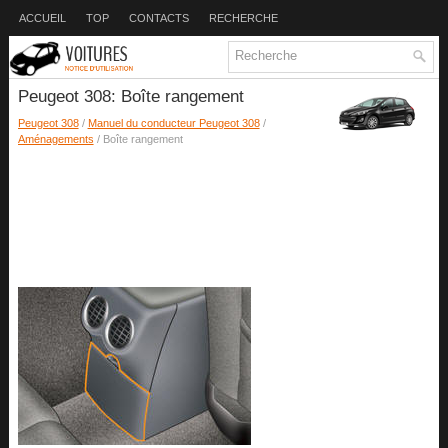
ACCUEIL
TOP
CONTACTS
RECHERCHE
Peugeot 308: Boîte rangement
Peugeot 308
/
Manuel du conducteur Peugeot 308
/
Aménagements
/ Boîte rangement