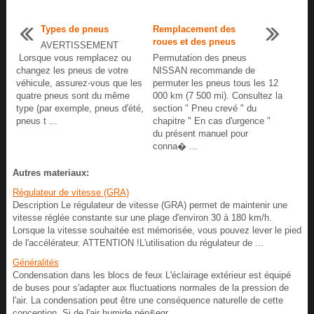
Types de pneus
Remplacement des
roues et des pneus
AVERTISSEMENT
Lorsque vous remplacez ou
Permutation des pneus
changez les pneus de votre
NISSAN recommande de
véhicule, assurez-vous que les
permuter les pneus tous les 12
quatre pneus sont du même
000 km (7 500 mi). Consultez la
type (par exemple, pneus d'été,
section " Pneu crevé " du
pneus t ...
chapitre " En cas d'urgence "
du présent manuel pour
conna� ...
Autres materiaux:
Régulateur de vitesse (GRA)
Description Le régulateur de vitesse (GRA) permet de maintenir une
vitesse réglée constante sur une plage d'environ 30 à 180 km/h.
Lorsque la vitesse souhaitée est mémorisée, vous pouvez lever le pied
de l'accélérateur. ATTENTION !L'utilisation du régulateur de ...
Généralités
Condensation dans les blocs de feux L'éclairage extérieur est équipé
de buses pour s'adapter aux fluctuations normales de la pression de
l'air. La condensation peut être une conséquence naturelle de cette
conception. Si de l'air humide pén&egr ...