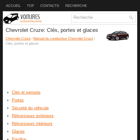
ACCUEIL
TOP
CONTACTS
RECHERCHE
Chevrolet Cruze: Clés, portes et glaces
Chevrolet Cruze
/
Manuel du conducteur Chevrolet Cruze
/
Clés, portes et glaces
Clés et serrures
Portes
Sécurité du véhicule
Rétroviseurs extérieurs
Rétroviseurs intérieurs
Glaces
Pavillon