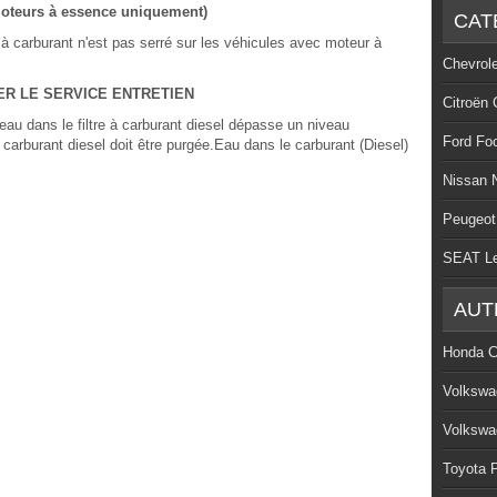
eurs à essence uniquement)
CAT
à carburant n'est pas serré sur les véhicules avec moteur à
Chevrol
R LE SERVICE ENTRETIEN
Citroën 
eau dans le filtre à carburant diesel dépasse un niveau
Ford Fo
à carburant diesel doit être purgée.Eau dans le carburant (Diesel)
Nissan 
Peugeot
SEAT L
AUT
Honda C
Volkswa
Volkswa
Toyota P