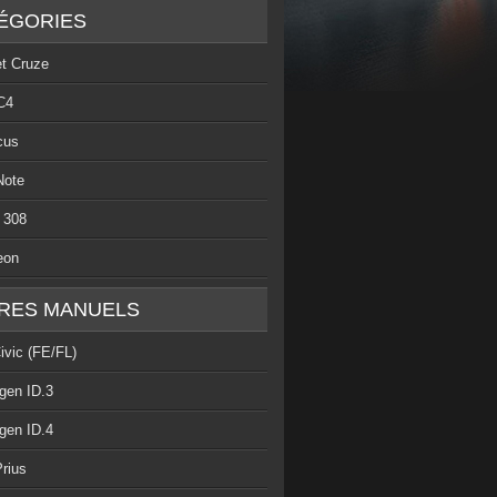
ÉGORIES
et Cruze
C4
cus
Note
 308
eon
RES MANUELS
ivic (FE/FL)
gen ID.3
gen ID.4
rius