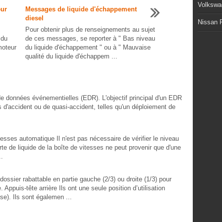
Volkswa
eur
Messages de liquide d'échappement
diesel
Nissan P
Pour obtenir plus de renseignements au sujet
 du
de ces messages, se reporter à " Bas niveau
moteur
du liquide d'échappement " ou à " Mauvaise
qualité du liquide d'échappem ...
de données événementielles (EDR). L'objectif principal d'un EDR
ns d'accident ou de quasi-accident, telles qu'un déploiement de
tesses automatique Il n'est pas nécessaire de vérifier le niveau
rte de liquide de la boîte de vitesses ne peut provenir que d'une
..
ossier rabattable en partie gauche (2/3) ou droite (1/3) pour
Appuis-tête arrière Ils ont une seule position d’utilisation
se). Ils sont égalemen ...