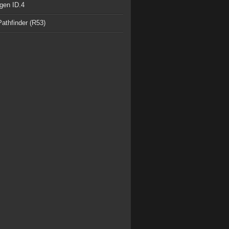
gen ID.4
athfinder (R53)