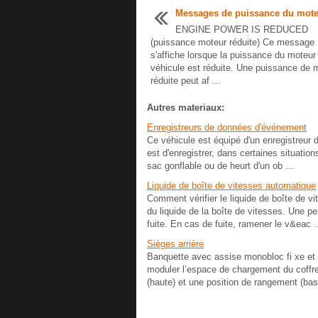
Messages de puissance du mot
ENGINE POWER IS REDUCED
(puissance moteur réduite) Ce message
s'affiche lorsque la puissance du moteur
véhicule est réduite. Une puissance de 
réduite peut af ...
Autres materiaux:
Enregistreurs de données d'événement
Ce véhicule est équipé d'un enregistreur 
est d'enregistrer, dans certaines situatio
sac gonflable ou de heurt d'un ob ...
Liquide de boîte de vitesses automatique
Comment vérifier le liquide de boîte de vi
du liquide de la boîte de vitesses. Une pe
fuite. En cas de fuite, ramener le v&eac .
Sièges arrière
Banquette avec assise monobloc fi xe et d
moduler l’espace de chargement du coffre. 
(haute) et une position de rangement (bas