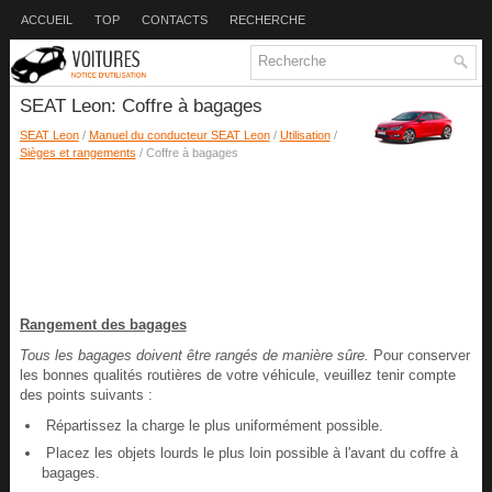
ACCUEIL
TOP
CONTACTS
RECHERCHE
SEAT Leon: Coffre à bagages
SEAT Leon
/
Manuel du conducteur SEAT Leon
/
Utilisation
/
Sièges et rangements
/ Coffre à bagages
Rangement des bagages
Tous les bagages doivent être rangés de manière sûre.
Pour conserver
les bonnes qualités routières de votre véhicule, veuillez tenir compte
des points suivants :
Répartissez la charge le plus uniformément possible.
Placez les objets lourds le plus loin possible à l'avant du coffre à
bagages.