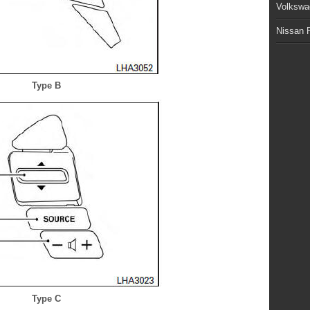
Volkswa
Nissan P
Type B
Type C