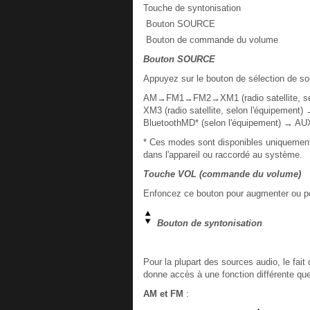
Touche de syntonisation
Bouton SOURCE
Bouton de commande du volume
Bouton SOURCE
Appuyez sur le bouton de sélection de s
AM→FM1→FM2→XM1 (radio satellite, selon
XM3 (radio satellite, selon l'équipemen
BluetoothMD* (selon l'équipement) → A
* Ces modes sont disponibles uniquement
dans l'appareil ou raccordé au système.
Touche VOL (commande du volume)
Enfoncez ce bouton pour augmenter ou po
Bouton de syntonisation
Pour la plupart des sources audio, le fai
donne accès à une fonction différente que
AM et FM
: