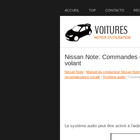
ACCUEIL
TOP
CONTACTS
RE
Nissan Note: Commandes d
volant
Nissan Note
/
Manuel du conducteur Nissan Note
reconnaissance vocale
/
Système audio
/ Comman
Le système audio peut être activé à l'ai