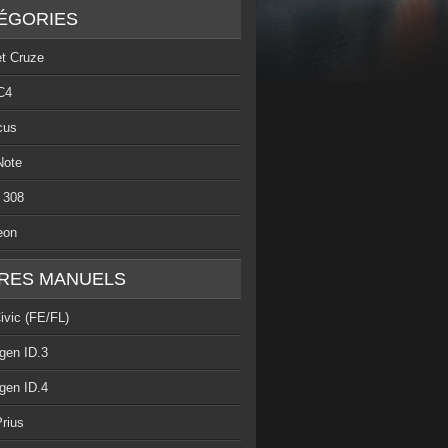
ÉGORIES
et Cruze
C4
cus
Note
 308
eon
RES MANUELS
ivic (FE/FL)
gen ID.3
gen ID.4
rius