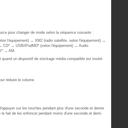
ource pour changer de mode selon la séquence suivante :
 l'équipement) → XM2 (radio satellite, selon l'équipement) →
t) → CD* → USB/iPodMD* (selon l'équipement) → Audio
UX* → AM.
 quand un dispositif de stockage média compatible est inséré
ur réduire le volume.
t d'appuyer sur les touches pendant plus d'une seconde et demie
 le fait de les enfoncer pendant moins d'une seconde et demi.