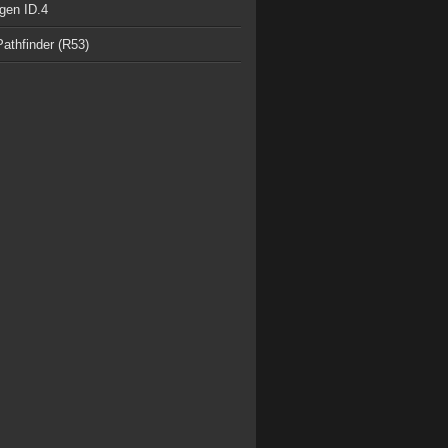
gen ID.4
athfinder (R53)