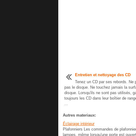
Entretien et nettoyage des CD
Tenez un CD par ses rebords. Ne p
pas le disque. Ne touchez jamais la sur
disque. Lorsqu'ils ne sont pas utilisés, g
toujours les CD dans leur boîtier de ran
...
Autres materiaux:
Éclairage intérieur
Plafonniers Les commandes de plafonnier s
lampes, même lorsqu'une porte est ouver