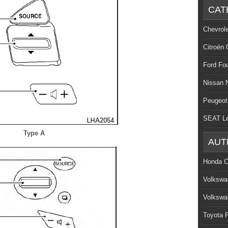
CAT
Chevrol
Citroën 
Ford Fo
Nissan 
Peugeot
SEAT L
Type A
AUT
Honda C
Volkswa
Volkswa
Toyota P