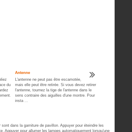
Antenne
liez
L'antenne ne peut pas être escamotée,
face du
mais elle peut être retirée. Si vous devez retirer
ardez
l'antenne, tournez la tige de l'antenne dans le
gement.
sens contraire des aiguilles d'une montre. Pour
insta ...
ont dans la garniture de pavillon. Appuyer pour éteindre les
te. Appuyer pour allumer les lampes automatiquement lorsqu'une