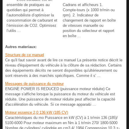
ensemble de pratiques au
Cadrans et afficheurs 1.
quotidien qui permet à
Compte-tours (x 1000 tr/min ou
l’automobiliste d’optimiser la
rpm). 2. Indicateur de
consommation de carburant et
changement de rapport en boîte
l’émission de CO2. Optimisez
de vitesses manuelle ou
l’utilis ...
position du sélecteur et rapport
en boîte ...
Autres materiaux:
Structure de ce manuel
Ce qu'il faut savoir avant de lire ce manuel La présente notice décrit le
niveau d'équipement du véhicule à la clôture de sa rédaction. Certains
des équipements décrits ne seront disponibles qu'ultérieurement ou
sont réservés à des marchés spécifiques. Comme il s' ...
Messages de puissance du moteur
ENGINE POWER IS REDUCED (puissance moteur réduite) Ce
message s'affiche lorsque la puissance du moteur du véhicule est
réduite. Une puissance de moteur réduite peut affecter la capacité
d'accélération du véhicule. Si ce message appara&i ...
Moteur essence 2,0 136 kW (185 CV)
Caractéristiques du mo Puissance en kW (CV) à 1 tr/min 136 (185)/
5100-6000 Pour moteur maximum en Nm à 1 tr/min 270/ 1800-5000
Nombre de cylindres/ cylindrée en cm3 4/ 1984 Compression 10,3 +-