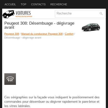
ACCUEIL
TOP
CONTACTS
RECHERCHE
Peugeot 308: Désembuage - dégivrage
avant
Peugeot 308
/
Manuel du conducteur Peugeot 308
/
Confort
/
Désembuage - dégivrage avant
Ces sérigraphies sur la façade vous indiquent le positionnement des
commandes pour désembuer ou dégivrer rapidement le pare-brise et
les vitres latérales.