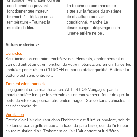
chauffage / ventilation ou d’air
conditionné ne peuvent
La touche de commande se
fonctionner que moteur
situe sur la façade du système
tournant. 1. Réglage de la
de chauffage ou d’air
température - Tournez la
conditionné. Marche Le
molette de bleu ...
désembuage - dégivrage de la
lunette arrière ne pe ...
Autres materiaux:
Contrôles
Sauf indication contraire, contrôlez ces éléments, conformément au
carnet d’entretien et en fonction de votre motorisation. Sinon, faites-les
contrôler par le réseau CITROËN ou par un atelier qualifié. Batterie La
batterie est sans entretie ...
Transmission manuelle
Engagement de la marche arrière ATTENTIONN'engagez pas la
marche arrière lorsque le véhicule est en mouvement. faute de quoi la
boîte de vitesses pourrait être endommagée. Sur certains véhicules, il
est nécessaire de ...
Ventilation
Entrée d’air L’air circulant dans l’habitacle est fi ltré et provient, soit de
l’extérieur par la grille située à la base du pare-brise, soit de l’intérieur
en recirculation d’air. Traitement de l’air L’air entrant suit différen ...