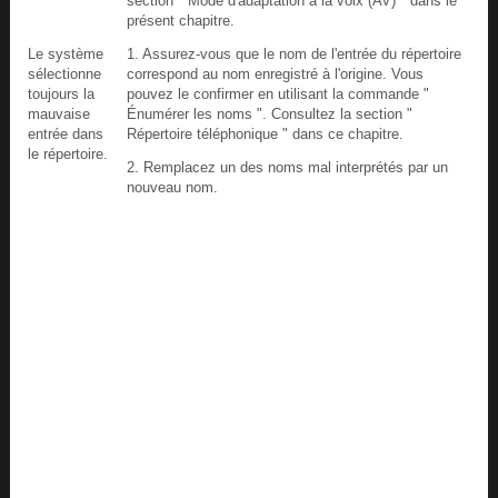
section " Mode d'adaptation à la voix (AV) " dans le
présent chapitre.
Le système
1. Assurez-vous que le nom de l'entrée du répertoire
sélectionne
correspond au nom enregistré à l'origine. Vous
toujours la
pouvez le confirmer en utilisant la commande "
mauvaise
Énumérer les noms ". Consultez la section "
entrée dans
Répertoire téléphonique " dans ce chapitre.
le répertoire.
2. Remplacez un des noms mal interprétés par un
nouveau nom.