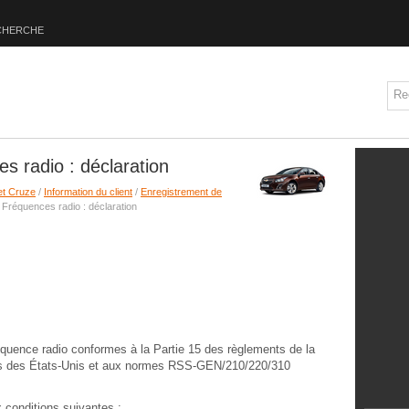
CHERCHE
s radio : déclaration
et Cruze
/
Information du client
/
Enregistrement de
 Fréquences radio : déclaration
quence radio conformes à la Partie 15 des règlements de la
s des États-Unis et aux normes RSS-GEN/210/220/310
 conditions suivantes :