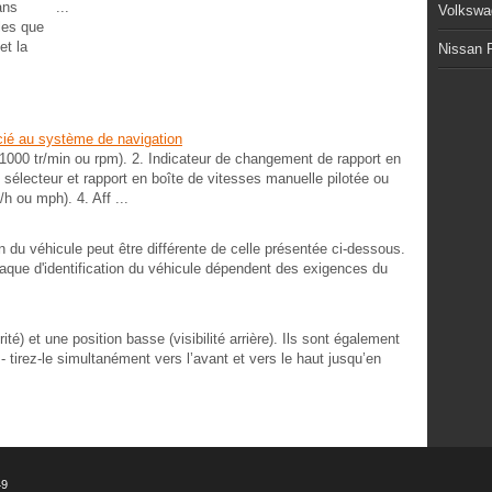
ans
...
Volkswa
les que
et la
Nissan P
ié au système de navigation
 1000 tr/min ou rpm). 2. Indicateur de changement de rapport en
 sélecteur et rapport en boîte de vitesses manuelle pilotée ou
h ou mph). 4. Aff ...
on du véhicule peut être différente de celle présentée ci-dessous.
plaque d'identification du véhicule dépendent des exigences du
ité) et une position basse (visibilité arrière). Ils sont également
 tirez-le simultanément vers l’avant et vers le haut jusqu’en
49