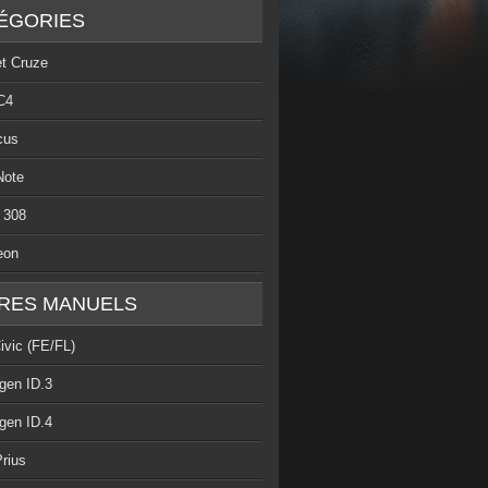
ÉGORIES
et Cruze
C4
cus
Note
 308
eon
RES MANUELS
ivic (FE/FL)
gen ID.3
gen ID.4
rius