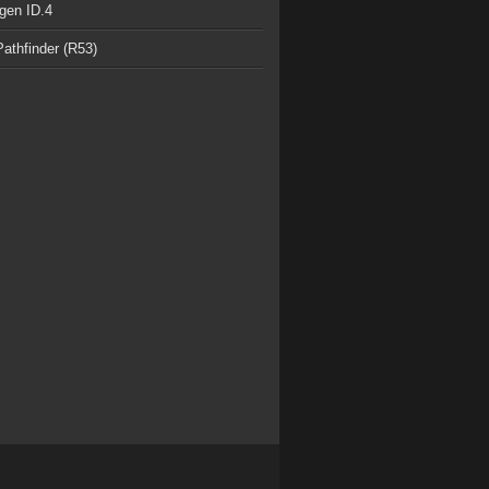
gen ID.4
athfinder (R53)