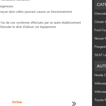
CAT
dangereuse.
ce reçue dont celles pouvant causer un fonctionnement
Chevrol
Citroën 
l'un de ces systèmes effectués par un autre établissement
'annuler le droit d'utiliser cet équipement.
Ford Fo
Nissan 
Peugeot
SEAT L
AUT
Honda C
Volkswa
Volkswa
Toyota P
OnStar