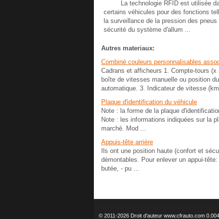
La technologie RFID est utilisée d
certains véhicules pour des fonctions tel
la surveillance de la pression des pneus 
sécurité du système d'allum ...
Autres materiaux:
Combiné couleurs personnalisables assoc
Cadrans et afficheurs 1. Compte-tours (x
boîte de vitesses manuelle ou position du
automatique. 3. Indicateur de vitesse (km/
Plaque d'identification du véhicule
Note : la forme de la plaque d'identificati
Note : les informations indiquées sur la 
marché. Mod ...
Appuis-tête arrière
Ils ont une position haute (confort et sécur
démontables. Pour enlever un appui-tête: -
butée, - pu ...
© 2011-2026 Droit d'auteur www.cfrauto.com 0.00