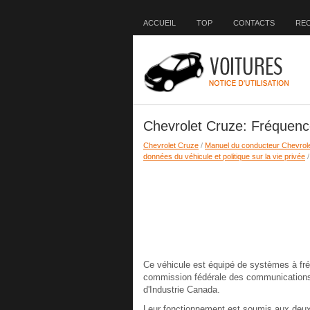
ACCUEIL
TOP
CONTACTS
RE
Chevrolet Cruze: Fréquence
Chevrolet Cruze
/
Manuel du conducteur Chevrol
données du véhicule et politique sur la vie privée
/
Ce véhicule est équipé de systèmes à fré
commission fédérale des communication
d'Industrie Canada.
Leur fonctionnement est soumis aux deux