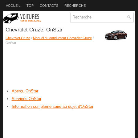
ACCUEIL
TOP
CONTACTS
RECHERCHE
Chevrolet Cruze: OnStar
Chevrolet Cruze
/
Manuel du conducteur Chevrolet Cruze
/
OnStar
Aperçu OnStar
Services OnStar
Information complémentaire au sujet d'OnStar