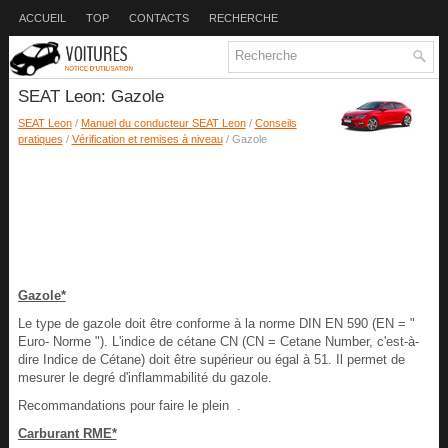
ACCUEIL
TOP
CONTACTS
RECHERCHE
SEAT Leon: Gazole
SEAT Leon
/
Manuel du conducteur SEAT Leon
/
Conseils
pratiques
/
Vérification et remises à niveau
/ Gazole
Gazole*
Le type de gazole doit être conforme à la norme DIN EN 590 (EN = "
Euro- Norme "). L'indice de cétane CN (CN = Cetane Number, c'est-à-
dire Indice de Cétane) doit être supérieur ou égal à 51. Il permet de
mesurer le degré d'inflammabilité du gazole.
Recommandations pour faire le plein .
Carburant RME*