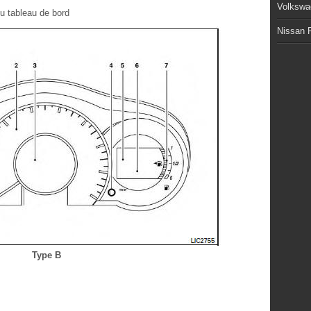
Volkswa
u tableau de bord
Nissan P
Type B