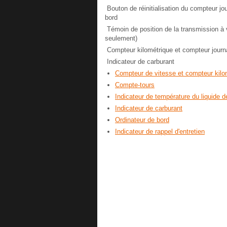
Bouton de réinitialisation du compteur jo
bord
Témoin de position de la transmission à v
seulement)
Compteur kilométrique et compteur journa
Indicateur de carburant
Compteur de vitesse et compteur kilo
Compte-tours
Indicateur de température du liquide d
Indicateur de carburant
Ordinateur de bord
Indicateur de rappel d'entretien