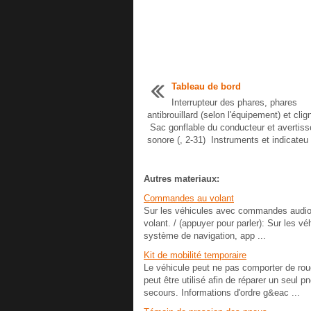
Tableau de bord
Interrupteur des phares, phares
antibrouillard (selon l'équipement) et clig
Sac gonflable du conducteur et avertiss
sonore (, 2-31) Instruments et indicateu 
Autres materiaux:
Commandes au volant
Sur les véhicules avec commandes audio 
volant. / (appuyer pour parler): Sur les 
système de navigation, app ...
Kit de mobilité temporaire
Le véhicule peut ne pas comporter de rou
peut être utilisé afin de réparer un seul 
secours. Informations d'ordre g&eac ...