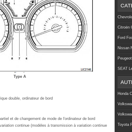
CAT
Chevrol
Citroën 
Ford Fo
Nissan 
Peugeot
SEAT L
Type A
AUT
Honda C
ique double, ordinateur de bord
Volkswa
Volkswa
 partiel et de changement de mode de l'ordinateur de bord
Toyota P
ariation continue (modèles à transmission à variation continue