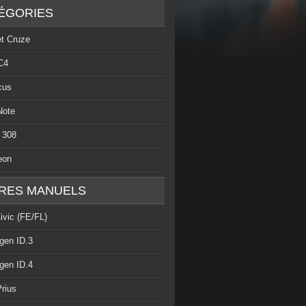
ÉGORIES
et Cruze
C4
cus
Note
 308
eon
RES MANUELS
ivic (FE/FL)
gen ID.3
gen ID.4
rius