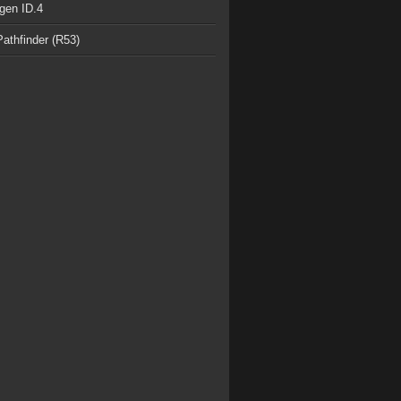
gen ID.4
athfinder (R53)