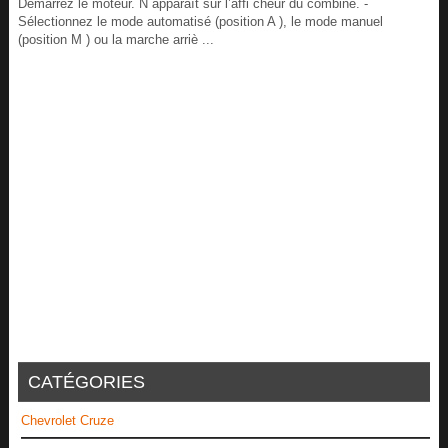
Démarrez le moteur. N apparaît sur l’affi cheur du combiné. -
Sélectionnez le mode automatisé (position A ), le mode manuel
(position M ) ou la marche arriè ...
CATÉGORIES
Chevrolet Cruze