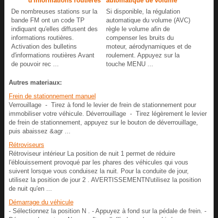
d'informations routières
automatique de volume
De nombreuses stations sur la
Si disponible, la régulation
bande FM ont un code TP
automatique du volume (AVC)
indiquant qu'elles diffusent des
règle le volume afin de
informations routières.
compenser les bruits du
Activation des bulletins
moteur, aérodynamiques et de
d'informations routières Avant
roulement. Appuyez sur la
de pouvoir rec ...
touche MENU ...
Autres materiaux:
Frein de stationnement manuel
Verrouillage - Tirez à fond le levier de frein de stationnement pour
immobiliser votre véhicule. Déverrouillage - Tirez légèrement le levier
de frein de stationnement, appuyez sur le bouton de déverrouillage,
puis abaissez &agr ...
Rétroviseurs
Rétroviseur intérieur La position de nuit 1 permet de réduire
l'éblouissement provoqué par les phares des véhicules qui vous
suivent lorsque vous conduisez la nuit. Pour la conduite de jour,
utilisez la position de jour 2 . AVERTISSEMENTN'utilisez la position
de nuit qu'en ...
Démarrage du véhicule
- Sélectionnez la position N . - Appuyez à fond sur la pédale de frein. -