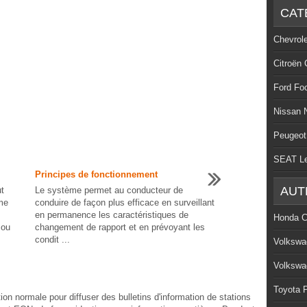
CAT
Chevrol
Citroën 
Ford Fo
Nissan 
Peugeot
SEAT L
Principes de fonctionnement
AUT
t
Le système permet au conducteur de
me
conduire de façon plus efficace en surveillant
en permanence les caractéristiques de
Honda C
 ou
changement de rapport et en prévoyant les
condit ...
Volkswa
Volkswa
Toyota P
ion normale pour diffuser des bulletins d'information de stations