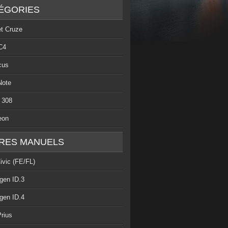
ÉGORIES
et Cruze
C4
cus
Note
 308
eon
RES MANUELS
ivic (FE/FL)
gen ID.3
gen ID.4
rius