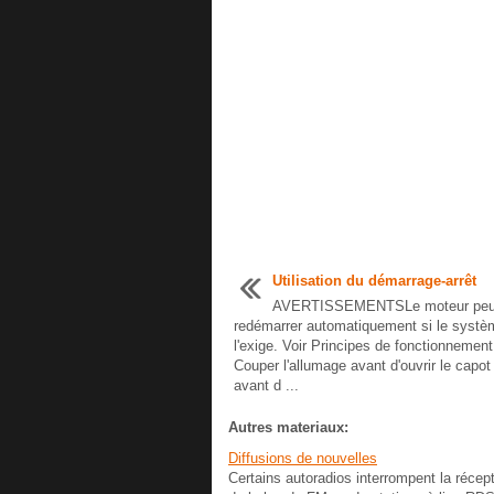
Utilisation du démarrage-arrêt
AVERTISSEMENTSLe moteur peu
redémarrer automatiquement si le systè
l'exige. Voir Principes de fonctionnement
Couper l'allumage avant d'ouvrir le capot
avant d ...
Autres materiaux:
Diffusions de nouvelles
Certains autoradios interrompent la récept