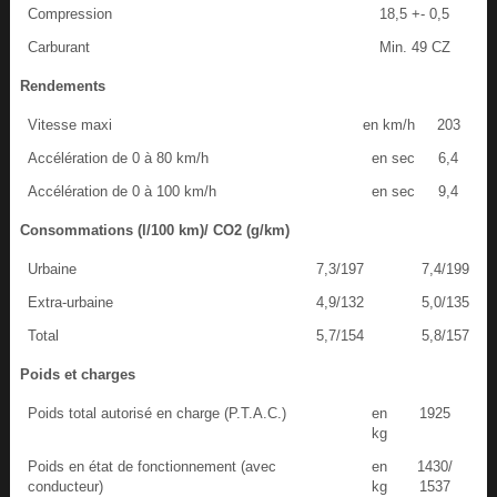
Compression
18,5 +- 0,5
Carburant
Min. 49 CZ
Rendements
Vitesse maxi
en km/h
203
Accélération de 0 à 80 km/h
en sec
6,4
Accélération de 0 à 100 km/h
en sec
9,4
Consommations (l/100 km)/ CO2 (g/km)
Urbaine
7,3/197
7,4/199
Extra-urbaine
4,9/132
5,0/135
Total
5,7/154
5,8/157
Poids et charges
Poids total autorisé en charge (P.T.A.C.)
en
1925
kg
Poids en état de fonctionnement (avec
en
1430/
conducteur)
kg
1537