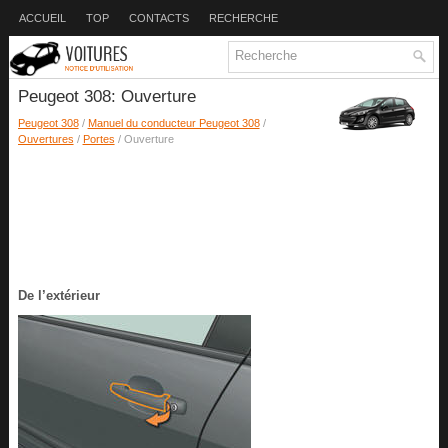
ACCUEIL
TOP
CONTACTS
RECHERCHE
Peugeot 308: Ouverture
Peugeot 308
/
Manuel du conducteur Peugeot 308
/
Ouvertures
/
Portes
/ Ouverture
De l’extérieur