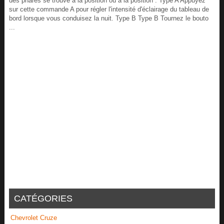
des phares se trouve à la position ou à la position . Type A Appuyez
sur cette commande A pour régler l'intensité d'éclairage du tableau de
bord lorsque vous conduisez la nuit. Type B Type B Tournez le bouto
...
CATÉGORIES
Chevrolet Cruze