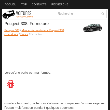
ACCUEIL
TOP
CONTACTS
RECHERCHE
Peugeot 308: Fermeture
Peugeot 308
/
Manuel du conducteur Peugeot 308
/
Ouvertures
/
Portes
/ Fermeture
Lorsqu’une porte est mal fermée:
- moteur tournant , ce témoin s’allume, accompagné d’un message sur
l’écran multifonction pendant quelques secondes,