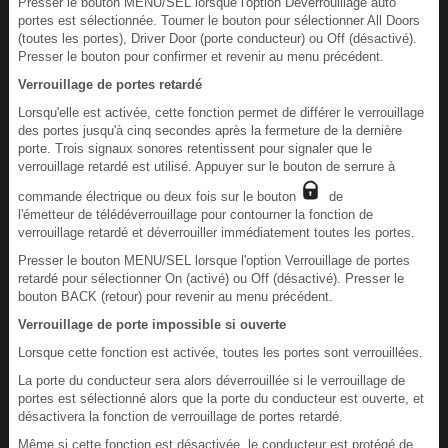
Presser le bouton MENU/SEL lorsque l'option Déverrouillage auto
portes est sélectionnée. Tourner le bouton pour sélectionner All Doors
(toutes les portes), Driver Door (porte conducteur) ou Off (désactivé).
Presser le bouton pour confirmer et revenir au menu précédent.
Verrouillage de portes retardé
Lorsqu'elle est activée, cette fonction permet de différer le verrouillage
des portes jusqu'à cinq secondes après la fermeture de la dernière
porte. Trois signaux sonores retentissent pour signaler que le
verrouillage retardé est utilisé. Appuyer sur le bouton de serrure à
commande électrique ou deux fois sur le bouton
de
l'émetteur de télédéverrouillage pour contourner la fonction de
verrouillage retardé et déverrouiller immédiatement toutes les portes.
Presser le bouton MENU/SEL lorsque l'option Verrouillage de portes
retardé pour sélectionner On (activé) ou Off (désactivé). Presser le
bouton BACK (retour) pour revenir au menu précédent.
Verrouillage de porte impossible si ouverte
Lorsque cette fonction est activée, toutes les portes sont verrouillées.
La porte du conducteur sera alors déverrouillée si le verrouillage de
portes est sélectionné alors que la porte du conducteur est ouverte, et
désactivera la fonction de verrouillage de portes retardé.
Même si cette fonction est désactivée, le conducteur est protégé de