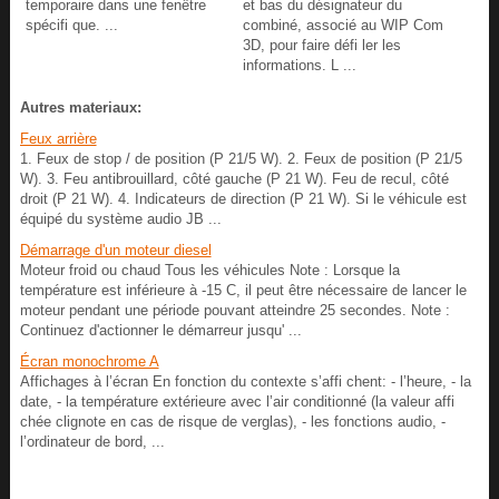
temporaire dans une fenêtre
et bas du désignateur du
spécifi que. ...
combiné, associé au WIP Com
3D, pour faire défi ler les
informations. L ...
Autres materiaux:
Feux arrière
1. Feux de stop / de position (P 21/5 W). 2. Feux de position (P 21/5
W). 3. Feu antibrouillard, côté gauche (P 21 W). Feu de recul, côté
droit (P 21 W). 4. Indicateurs de direction (P 21 W). Si le véhicule est
équipé du système audio JB ...
Démarrage d'un moteur diesel
Moteur froid ou chaud Tous les véhicules Note : Lorsque la
température est inférieure à -15 C, il peut être nécessaire de lancer le
moteur pendant une période pouvant atteindre 25 secondes. Note :
Continuez d'actionner le démarreur jusqu' ...
Écran monochrome A
Affichages à l’écran En fonction du contexte s’affi chent: - l’heure, - la
date, - la température extérieure avec l’air conditionné (la valeur affi
chée clignote en cas de risque de verglas), - les fonctions audio, -
l’ordinateur de bord, ...