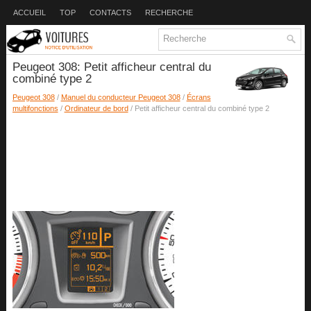
ACCUEIL
TOP
CONTACTS
RECHERCHE
Peugeot 308: Petit afficheur central du
combiné type 2
Peugeot 308
/
Manuel du conducteur Peugeot 308
/
Écrans
multifonctions
/
Ordinateur de bord
/ Petit afficheur central du combiné type 2