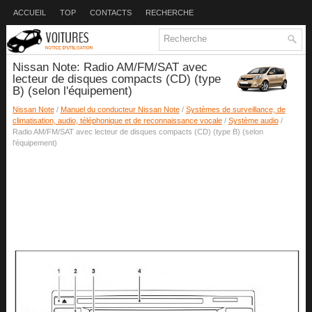
ACCUEIL
TOP
CONTACTS
RECHERCHE
Nissan Note: Radio AM/FM/SAT avec
lecteur de disques compacts (CD) (type
B) (selon l'équipement)
Nissan Note
/
Manuel du conducteur Nissan Note
/
Systèmes de surveillance, de
climatisation, audio, téléphonique et de reconnaissance vocale
/
Système audio
/
Radio AM/FM/SAT avec lecteur de disques compacts (CD) (type B) (selon
l'équipement)