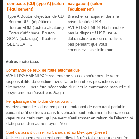
compacts (CD) (type A) (selon
navigation) (selon
l'équipement)
l'équipement)
Type A Bouton d'éjection de CD
Brancher un appareil dans la
Bouton RPT (répétition)
prise d'entrée USB
Bouton RDM (lecture aléatoire)
AVERTISSEMENTNe branchez
Écran d'affichage Bouton
pas le dispositif USB, ne le
SCAN (balayage) Boutons
débranchez pas ou ne l'utilisez
SEEK/CAT ...
pas pendant que vous
conduisez. Une telle man ...
Autres materiaux:
Commande de feux de route automatique
AVERTISSEMENTSCe système ne vous exonère pas de votre
responsabilité de conduire avec l'attention et les précautions qui
s'imposent. Il peut être nécessaire d'utiliser la commande manuelle si
le système ne réussit pas &agra ...
Remplissage d'un bidon de carburant
AvertissementLe fait de remplir un contenant de carburant portable
pendant qu'il se trouve dans le véhicule peut entraîner la formation de
vapeurs de carburant, qui peuvent s'enflammer en raison de l'électricité
statique ou d'un autre moyen. Vou ...
Quel carburant utiliser au Canada et au Mexique (Diesel)
Utiliser uniquement du carburant diesel à très faible teneur en soufre