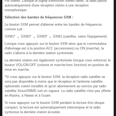
FM stéréo. Lorsque le signal d'émission stéréo faiblit, la radio passe
automatiquement d'une réception stéréo à une réception
monophonique.
Sélection des bandes de fréquences SXM :
Le bouton SXM permet d'alterner entre les bandes de fréquences
comme suit :
SXM1* → SXM2* → SXM3* → SXM1 (satellite, selon l'équipement)
Lorsque vous appuyez sur le bouton SXM alors que le commutateur
d'allumage est à la position ACC (accessoires) ou ON (marche), la
radio s'allume à la dernière station syntonisée.
La dernière station est également syntonisée lorsque vous enfoncez le
bouton VOL/ON-OFF (volume et marche-hors fonction) en position de
mise en marche.
*Si vous appuyez sur le bouton SXM, la réception radio satellite ne
sera pas disponible à moins que le récepteur et l'antenne satellite
optionnels soient installés et qu'un abonnement au service par radio
satellite SiriusXMMD soit en vigueur. La radio satellite n'est pas offerte
en Alaska, à Hawaï et à Guam.
Si vous appuyez sur le bouton SXM pendant la lecture d'un disque
compact, la lecture est automatiquement interrompue et la radio
syntonise la dernière station écoutée.