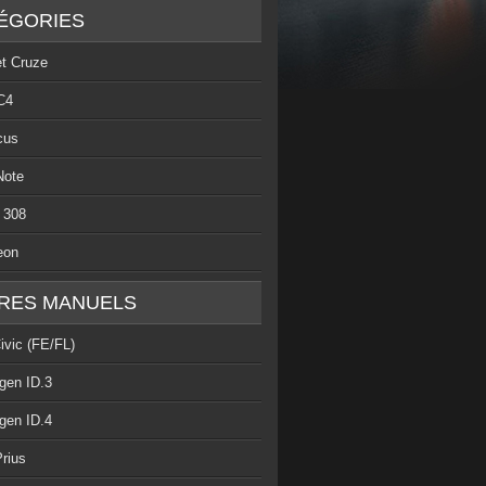
ÉGORIES
et Cruze
C4
cus
Note
 308
eon
RES MANUELS
ivic (FE/FL)
gen ID.3
gen ID.4
rius