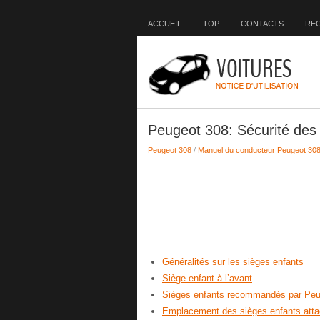
ACCUEIL
TOP
CONTACTS
RE
Peugeot 308: Sécurité des
Peugeot 308
/
Manuel du conducteur Peugeot 30
Généralités sur les sièges enfants
Siège enfant à l’avant
Sièges enfants recommandés par Peu
Emplacement des sièges enfants attac