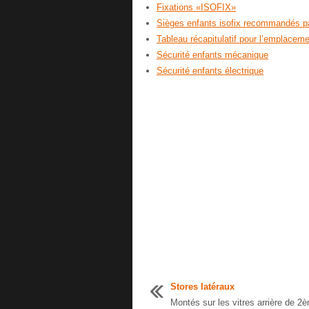
Fixations «ISOFIX»
Sièges enfants isofix recommandés p
Tableau récapitulatif pour l’emplace
Sécurité enfants mécanique
Sécurité enfants électrique
Stores latéraux
Montés sur les vitres arrière de 2