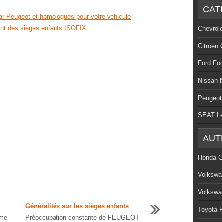
CAT
ar Peugeot et homologués pour votre véhicule
ment des sièges enfants ISOFIX
Chevrol
Citroën 
Ford Fo
Nissan 
Peugeot
SEAT L
AUT
Honda C
Volkswa
Volkswa
Généralités sur les sièges enfants
Toyota P
ème
Préoccupation constante de PEUGEOT