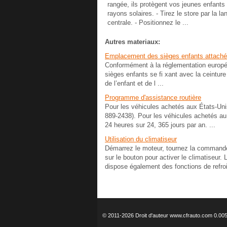
rangée, ils protègent vos jeunes enfants
rayons solaires. - Tirez le store par la la
centrale. - Positionnez le ...
Autres materiaux:
Emplacement des sièges enfants attachés
Conformément à la réglementation européen
sièges enfants se fi xant avec la ceintur
de l’enfant et de l ...
Programme d'assistance routière
Pour les véhicules achetés aux États-Uni
889-2438). Pour les véhicules achetés au
24 heures sur 24, 365 jours par an. ...
Utilisation du climatiseur
Démarrez le moteur, tournez la commande 
sur le bouton pour activer le climatiseur. 
dispose également des fonctions de refroi
© 2011-2026 Droit d'auteur www.cfrauto.com 0.00