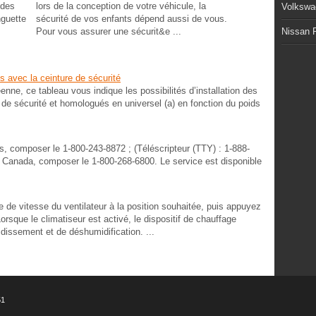
 des
lors de la conception de votre véhicule, la
Volkswa
nguette
sécurité de vos enfants dépend aussi de vous.
Pour vous assurer une sécurit&e ...
Nissan P
 avec la ceinture de sécurité
ne, ce tableau vous indique les possibilités d’installation des
e de sécurité et homologués en universel (a) en fonction du poids
s, composer le 1-800-243-8872 ; (Téléscripteur (TTY) : 1-888-
 Canada, composer le 1-800-268-6800. Le service est disponible
de vitesse du ventilateur à la position souhaitée, puis appuyez
Lorsque le climatiseur est activé, le dispositif de chauffage
dissement et de déshumidification. ...
51