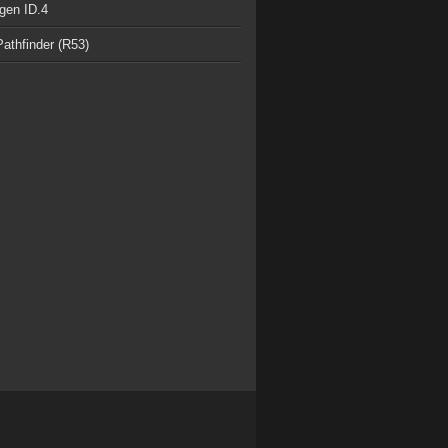
gen ID.4
athfinder (R53)