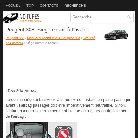
ACCUEIL
TOP
CONTACTS
RECHERCHE
Peugeot 308: Siège enfant à l’avant
Peugeot 308
/
Manuel du conducteur Peugeot 308
/
Sécurité
des enfants
/ Siège enfant à l’avant
«Dos à la route»
Lorsqu’un siège enfant «dos à la route» est installé en place passager
avant , l’airbag passager doit être impérativement neutralisé. Sinon,
l’enfant risquerait d’être gravement blessé ou tué lors du déploiement
de l’airbag .