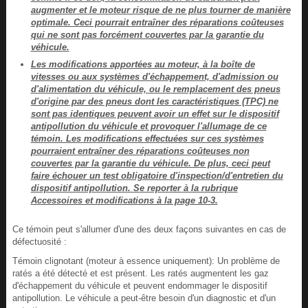
augmenter et le moteur risque de ne plus tourner de manière
optimale. Ceci pourrait entraîner des réparations coûteuses
qui ne sont pas forcément couvertes par la garantie du
véhicule.
Les modifications apportées au moteur, à la boîte de
vitesses ou aux systèmes d'échappement, d'admission ou
d'alimentation du véhicule, ou le remplacement des pneus
d'origine par des pneus dont les caractéristiques (TPC) ne
sont pas identiques peuvent avoir un effet sur le dispositif
antipollution du véhicule et provoquer l'allumage de ce
témoin. Les modifications effectuées sur ces systèmes
pourraient entraîner des réparations coûteuses non
couvertes par la garantie du véhicule. De plus, ceci peut
faire échouer un test obligatoire d'inspection/d'entretien du
dispositif antipollution. Se reporter à la rubrique
Accessoires et modifications à la page 10-3.
Ce témoin peut s'allumer d'une des deux façons suivantes en cas de
défectuosité :
Témoin clignotant (moteur à essence uniquement): Un problème de
ratés a été détecté et est présent. Les ratés augmentent les gaz
d'échappement du véhicule et peuvent endommager le dispositif
antipollution. Le véhicule a peut-être besoin d'un diagnostic et d'un