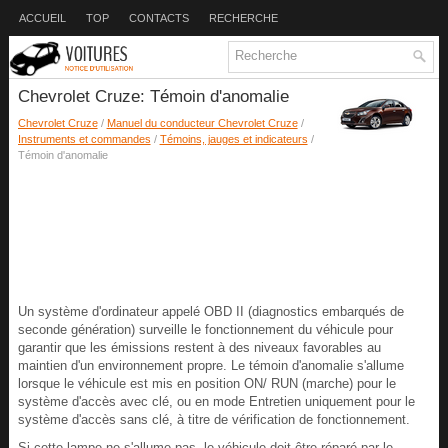
ACCUEIL
TOP
CONTACTS
RECHERCHE
Chevrolet Cruze: Témoin d'anomalie
Chevrolet Cruze
/
Manuel du conducteur Chevrolet Cruze
/
Instruments et commandes
/
Témoins, jauges et indicateurs
/
Témoin d'anomalie
Un système d'ordinateur appelé OBD II (diagnostics embarqués de
seconde génération) surveille le fonctionnement du véhicule pour
garantir que les émissions restent à des niveaux favorables au
maintien d'un environnement propre. Le témoin d'anomalie s'allume
lorsque le véhicule est mis en position ON/ RUN (marche) pour le
système d'accès avec clé, ou en mode Entretien uniquement pour le
système d'accès sans clé, à titre de vérification de fonctionnement.
Si cette lampe ne s'allume pas, le véhicule doit être réparé par le