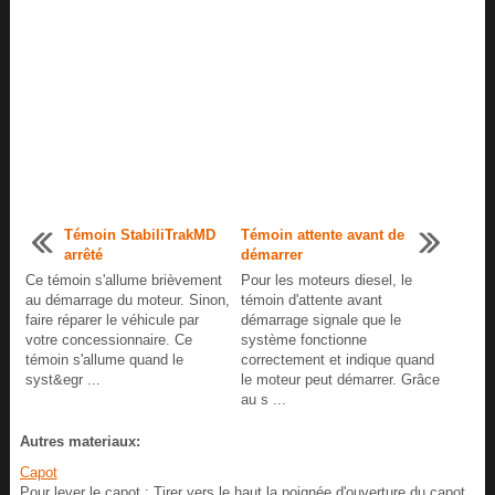
Témoin StabiliTrakMD
Témoin attente avant de
arrêté
démarrer
Ce témoin s'allume brièvement
Pour les moteurs diesel, le
au démarrage du moteur. Sinon,
témoin d'attente avant
faire réparer le véhicule par
démarrage signale que le
votre concessionnaire. Ce
système fonctionne
témoin s'allume quand le
correctement et indique quand
syst&egr ...
le moteur peut démarrer. Grâce
au s ...
Autres materiaux:
Capot
Pour lever le capot : Tirer vers le haut la poignée d'ouverture du capot.