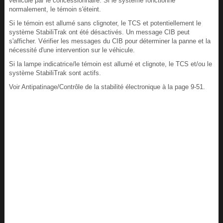
véhicule par le concessionnaire. Si le système fonctionne
normalement, le témoin s'éteint.
Si le témoin est allumé sans clignoter, le TCS et potentiellement le
système StabiliTrak ont été désactivés. Un message CIB peut
s'afficher. Vérifier les messages du CIB pour déterminer la panne et la
nécessité d'une intervention sur le véhicule.
Si la lampe indicatrice/le témoin est allumé et clignote, le TCS et/ou le
système StabiliTrak sont actifs.
Voir Antipatinage/Contrôle de la stabilité électronique à la page 9-51.