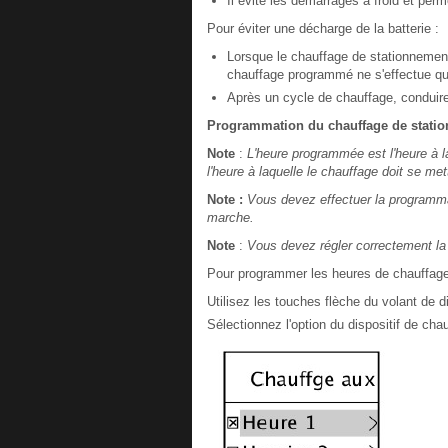
Il évite les démarrages à froid et pe
Pour éviter une décharge de la batterie :
Lorsque le chauffage de stationnement
chauffage programmé ne s'effectue qu
Après un cycle de chauffage, conduire
Programmation du chauffage de stati
Note
:
L'heure programmée est l'heure à l
l'heure à laquelle le chauffage doit se me
Note :
Vous devez effectuer la programma
marche.
Note
:
Vous devez régler correctement la 
Pour programmer les heures de chauffage
Utilisez les touches flèche du volant de d
Sélectionnez l'option du dispositif de ch