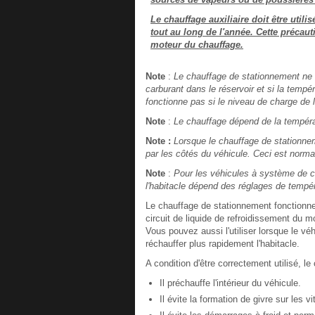
Le chauffage auxiliaire doit être uti
tout au long de l'année. Cette précau
moteur du chauffage.
Note
:
Le chauffage de stationnement ne fo
carburant dans le réservoir et si la tempé
fonctionne pas si le niveau de charge de l
Note
:
Le chauffage dépend de la tempér
Note :
Lorsque le chauffage de stationn
par les côtés du véhicule. Ceci est norma
Note
:
Pour les véhicules à système de ch
l'habitacle dépend des réglages de températ
Le chauffage de stationnement fonctionn
circuit de liquide de refroidissement du mo
Vous pouvez aussi l'utiliser lorsque le v
réchauffer plus rapidement l'habitacle.
A condition d'être correctement utilisé, l
Il préchauffe l'intérieur du véhicule.
Il évite la formation de givre sur les 