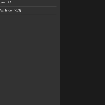
gen ID.4
athfinder (R53)