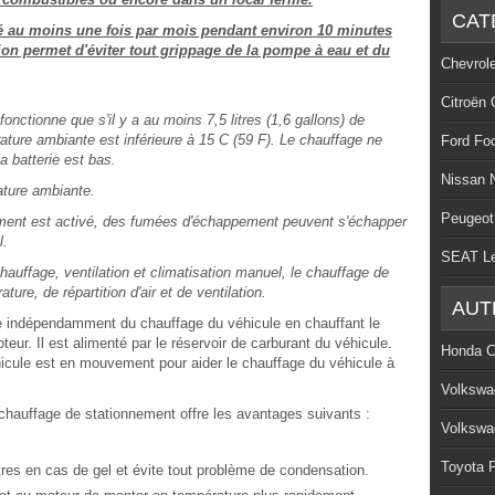
CAT
lisé au moins une fois par mois pendant environ 10 minutes
tion permet d'éviter tout grippage de la pompe à eau et du
Chevrol
Citroën 
nctionne que s'il y a au moins 7,5 litres (1,6 gallons) de
rature ambiante est inférieure à 15 C (59 F). Le chauffage ne
Ford Fo
a batterie est bas.
Nissan 
ature ambiante.
Peugeot
ement est activé, des fumées d'échappement peuvent s'échapper
l.
SEAT L
auffage, ventilation et climatisation manuel, le chauffage de
ure, de répartition d'air et de ventilation.
AUT
e indépendamment du chauffage du véhicule en chauffant le
teur. Il est alimenté par le réservoir de carburant du véhicule.
Honda C
éhicule est en mouvement pour aider le chauffage du véhicule à
Volkswa
e chauffage de stationnement offre les avantages suivants :
Volkswa
Toyota P
vitres en cas de gel et évite tout problème de condensation.