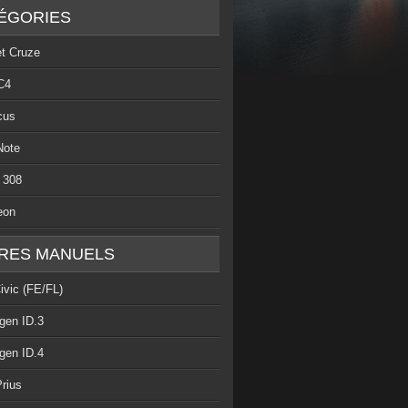
ÉGORIES
et Cruze
C4
cus
Note
 308
eon
RES MANUELS
ivic (FE/FL)
gen ID.3
gen ID.4
rius