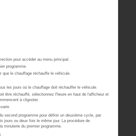
irection pour accéder au menu principal.
emier programme.
z que le chauffage réchauffe le véhicule.
s les jours où le chauffage doit réchauffer le véhicule.
oit être réchauffé, sélectionnez l'heure en haut de l'afficheur et
mmencent à clignoter.
saire.
s du second programme pour définir un deuxième cycle, par
nts jours ou deux fois le même jour. La procédure de
la minuterie du premier programme.
é