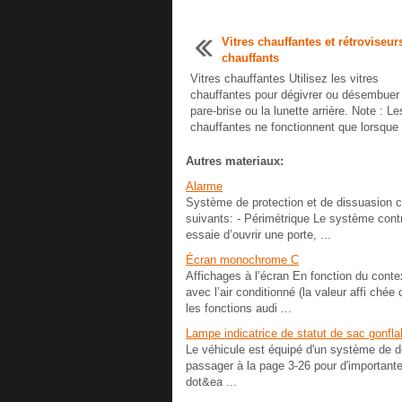
Vitres chauffantes et rétroviseu
chauffants
Vitres chauffantes Utilisez les vitres
chauffantes pour dégivrer ou désembuer 
pare-brise ou la lunette arrière. Note : Le
chauffantes ne fonctionnent que lorsque l
Autres materiaux:
Alarme
Système de protection et de dissuasion con
suivants: - Périmétrique Le système contr
essaie d’ouvrir une porte, ...
Écran monochrome C
Affichages à l’écran En fonction du context
avec l’air conditionné (la valeur affi chée
les fonctions audi ...
Lampe indicatrice de statut de sac gonfl
Le véhicule est équipé d'un système de d
passager à la page 3-26 pour d'importantes
dot&ea ...