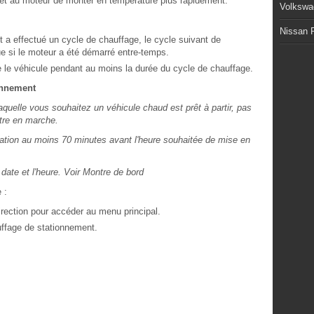
rmet au moteur de monter en température plus rapidement.
Volkswa
Nissan P
 a effectué un cycle de chauffage, le cycle suivant de
e si le moteur a été démarré entre-temps.
 le véhicule pendant au moins la durée du cycle de chauffage.
onnement
aquelle vous souhaitez un véhicule chaud est prêt à partir, pas
ttre en marche.
tion au moins 70 minutes avant l'heure souhaitée de mise en
date et l'heure. Voir Montre de bord
 :
irection pour accéder au menu principal.
auffage de stationnement.