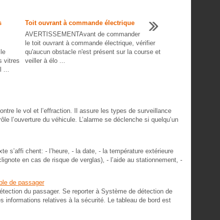
rs
Toit ouvrant à commande électrique
AVERTISSEMENTAvant de commander
le toit ouvrant à commande électrique, vérifier
le
qu'aucun obstacle n'est présent sur la course et
s vitres
veiller à élo ...
 ...
tre le vol et l’effraction. Il assure les types de surveillance
ôle l’ouverture du véhicule. L’alarme se déclenche si quelqu’un
e s’affi chent: - l’heure, - la date, - la température extérieure
 clignote en cas de risque de verglas), - l’aide au stationnement, -
able de passager
étection du passager. Se reporter à Système de détection de
 informations relatives à la sécurité. Le tableau de bord est