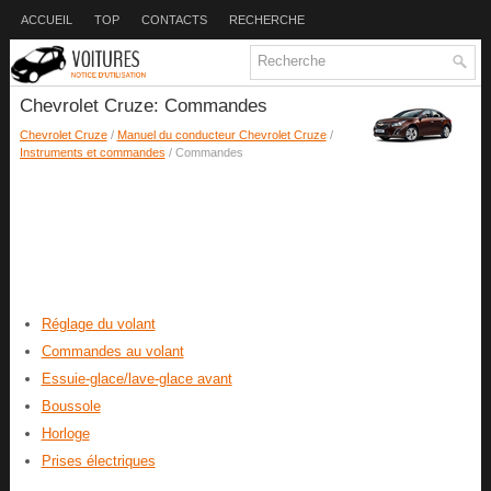
ACCUEIL
TOP
CONTACTS
RECHERCHE
Chevrolet Cruze: Commandes
Chevrolet Cruze
/
Manuel du conducteur Chevrolet Cruze
/
Instruments et commandes
/ Commandes
Réglage du volant
Commandes au volant
Essuie-glace/lave-glace avant
Boussole
Horloge
Prises électriques