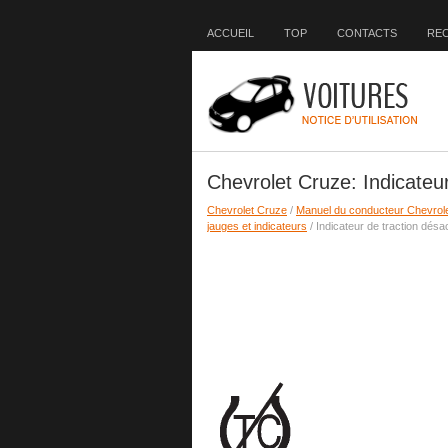
ACCUEIL
TOP
CONTACTS
RE
Chevrolet Cruze: Indicateur
Chevrolet Cruze
/
Manuel du conducteur Chevrol
jauges et indicateurs
/ Indicateur de traction désa