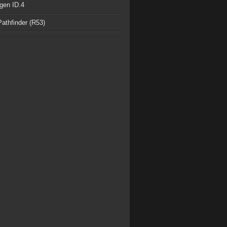
gen ID.4
athfinder (R53)