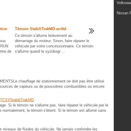
Volkswa
Nissan P
tion
Témoin StabiliTrakMD arrêté
Ce témoin s'allume brièvement au
vous
démarrage du moteur. Sinon, faire réparer le
N/RUN
véhicule par votre concessionnaire. Ce témoin
ttre de
s'allume quand le syst&egr ...
NTSLe chauffage de stationnement ne doit pas être utilisé
e sources de vapeurs ou de poussières combustibles ou encore
(TCS)/StabiliTrakMD
e. Si le témoin ne s'allume pas, faire réparer le véhicule par le
 normalement, le témoin s'éteint. Si le témoin est allumé sans
ents niveaux de fluides du véhicule. Ne jamais confondre les