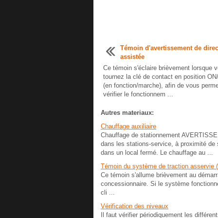
Témoin d'avertissement de direc
assistée
Ce témoin s'éclaire brièvement lorsque 
tournez la clé de contact en position O
(en fonction/marche), afin de vous perme
vérifier le fonctionnem ...
Autres materiaux:
Chauffage auxiliaire
Chauffage de stationnement AVERTISSEME
dans les stations-service, à proximité d
dans un local fermé. Le chauffage au ...
Témoin du système de traction asservie 
Ce témoin s'allume brièvement au démarrag
concessionnaire. Si le système fonctionne
cli ...
Vérification des niveaux
Il faut vérifier périodiquement les différ