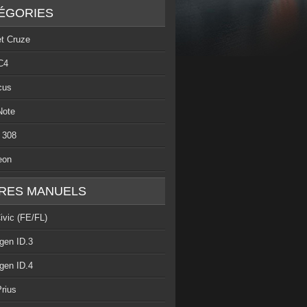
ÉGORIES
et Cruze
C4
cus
Note
 308
eon
RES MANUELS
ivic (FE/FL)
gen ID.3
gen ID.4
rius