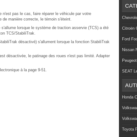
CAT
'est pas le cas, faire réparer le véhicule par votre
Chevrol
 de manière correcte, le témoin s'éteint.
 s'allume lorsque le système de traction asservie (TCS) a été
Citroën 
ton TCS/StabiliTrak.
Ford Fo
abiliTrak désactivé) s'allument lorsque la fonction StabiliTrak
Nissan 
est désactivée, le patinage des roues n'est pas limité. Adapter
Peugeot
électronique à la page 9-51.
SEAT L
AUT
Honda C
Volkswa
Volkswa
Toyota P