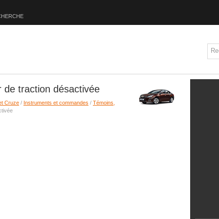
CHERCHE
 de traction désactivée
et Cruze
/
Instruments et commandes
/
Témoins,
ctivée