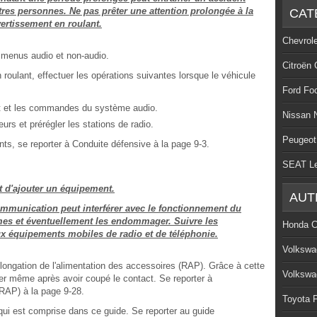
res personnes. Ne pas prêter une attention prolongée à la
CAT
vertissement en roulant.
Chevrol
menus audio et non-audio.
Citroën 
n roulant, effectuer les opérations suivantes lorsque le véhicule
Ford Fo
nt et les commandes du système audio.
Nissan 
leurs et prérégler les stations de radio.
Peugeot
ts, se reporter à Conduite défensive à la page 9-3.
SEAT L
t d'ajouter un équipement.
AUT
mmunication peut interférer avec le fonctionnement du
èmes et éventuellement les endommager. Suivre les
Honda C
ux équipements mobiles de radio et de téléphonie.
Volkswa
olongation de l'alimentation des accessoires (RAP). Grâce à cette
Volkswa
ner même après avoir coupé le contact. Se reporter à
RAP) à la page 9-28.
Toyota P
qui est comprise dans ce guide. Se reporter au guide