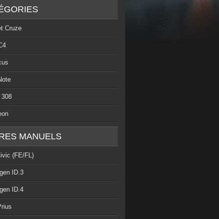
ÉGORIES
et Cruze
C4
cus
Note
 308
eon
RES MANUELS
ivic (FE/FL)
gen ID.3
gen ID.4
rius