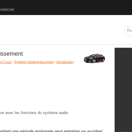
CHERCHE
tissement
et Cruze
/
Système infodivertissement
/
Introduction
/
iser avec les fonctions du système audio.
endant une période prolongée peut entraîner un accident