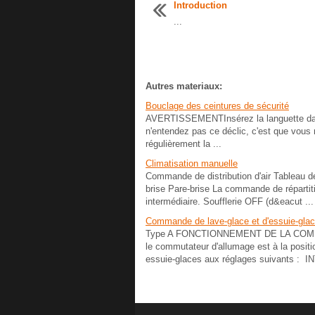
Introduction
...
Autres materiaux:
Bouclage des ceintures de sécurité
AVERTISSEMENTInsérez la languette dans 
n'entendez pas ce déclic, c'est que vous 
régulièrement la ...
Climatisation manuelle
Commande de distribution d'air Tableau d
brise Pare-brise La commande de répartitio
intermédiaire. Soufflerie OFF (d&eacut ...
Commande de lave-glace et d'essuie-gla
Type A FONCTIONNEMENT DE LA COMMANDE
le commutateur d'allumage est à la positi
essuie-glaces aux réglages suivants : INT