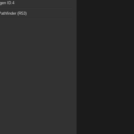
gen ID.4
athfinder (R53)