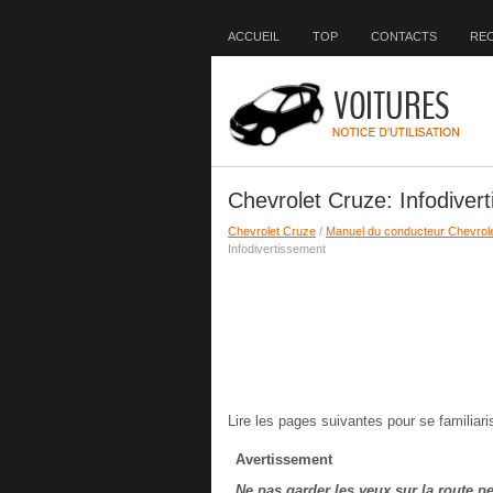
ACCUEIL
TOP
CONTACTS
RE
Chevrolet Cruze: Infodiver
Chevrolet Cruze
/
Manuel du conducteur Chevrol
Infodivertissement
Lire les pages suivantes pour se familiar
Avertissement
Ne pas garder les yeux sur la route p