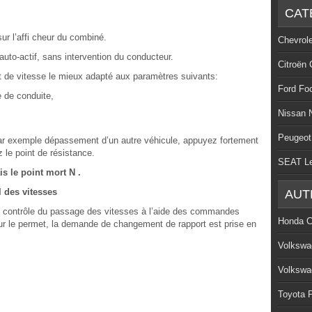
CAT
ur l’affi cheur du combiné.
Chevrol
uto-actif, sans intervention du conducteur.
Citroën 
t de vitesse le mieux adapté aux paramètres suivants:
Ford Fo
e de conduite,
Nissan 
Peugeot
par exemple dépassement d’un autre véhicule, appuyez fortement
z le point de résistance.
SEAT L
s le point mort N .
 des vitesses
AUT
 contrôle du passage des vitesses à l’aide des commandes
Honda C
eur le permet, la demande de changement de rapport est prise en
Volkswa
Volkswa
Toyota P