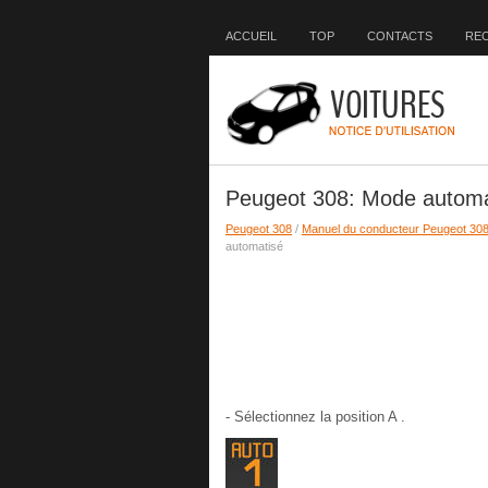
ACCUEIL
TOP
CONTACTS
RE
Peugeot 308: Mode automa
Peugeot 308
/
Manuel du conducteur Peugeot 30
automatisé
- Sélectionnez la position A .