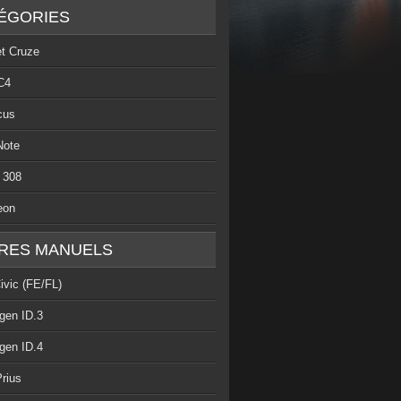
ÉGORIES
et Cruze
C4
cus
Note
 308
eon
RES MANUELS
ivic (FE/FL)
gen ID.3
gen ID.4
rius