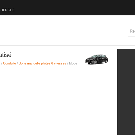
CHERCHE
tisé
8
/
Conduite
/
Boîte manuelle pilotée 6 vitesses
/ Mode