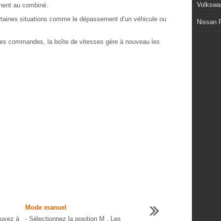
Volkswa
chent au combiné.
ertaines situations comme le dépassement d’un véhicule ou
Nissan P
les commandes, la boîte de vitesses gère à nouveau les
Mode manuel
puyez à
- Sélectionnez la position M . Les