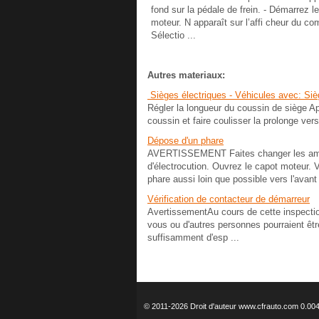
fond sur la pédale de frein. - Démarrez le
moteur. N apparaît sur l’affi cheur du co
Sélectio ...
Autres materiaux:
Sièges électriques - Véhicules avec: Siè
Régler la longueur du coussin de siège Ap
coussin et faire coulisser la prolonge vers l
Dépose d'un phare
AVERTISSEMENT Faites changer les ampo
d'électrocution. Ouvrez le capot moteur. V
phare aussi loin que possible vers l'avant 
Vérification de contacteur de démarreur
AvertissementAu cours de cette inspection,
vous ou d'autres personnes pourraient être
suffisamment d'esp ...
© 2011-2026 Droit d'auteur www.cfrauto.com 0.00