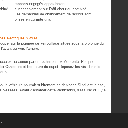
rapports engagés apparaissent
mbiné. -
successivement sur l’affi cheur du combiné.
Les demandes de changement de rapport sont
prises en compte uniq ...
ges électriques 8 voies
puyer sur la poignée de verrouillage située sous la prolonge du
'avant ou vers l'arrière. ...
ules au xénon par un technicien expérimenté. Risque
oir Ouverture et fermeture du capot Déposez les vis. Tirer le
du v ...
 le véhicule pourrait subitement se déplacer. Si tel est le cas,
 blessées. Avant d'entamer cette vérification, s'assurer qu'il y a
47