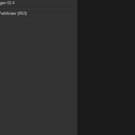
gen ID.4
athfinder (R53)