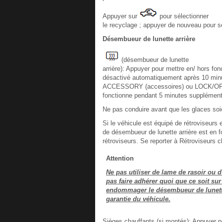
Appuyer sur
pour sélectionner
le recyclage ; appuyer de nouveau pour sél
Désembueur de lunette arrière
(désembueur de lunette
arrière): Appuyer pour mettre en/ hors fon
désactivé automatiquement après 10 minu
ACCESSORY (accessoires) ou LOCK/OFF (ver
fonctionne pendant 5 minutes supplément
Ne pas conduire avant que les glaces so
Si le véhicule est équipé de rétroviseurs 
de désembueur de lunette arrière est en fo
rétroviseurs. Se reporter à Rétroviseurs c
Attention
Ne pas utiliser de lame de rasoir ou d'
pas faire adhérer quoi que ce soit sur
endommager le désembueur de lunette.
garantie du véhicule.
Sièges chauffants (si montés): Appuyer po