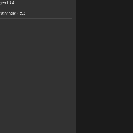
gen ID.4
athfinder (R53)