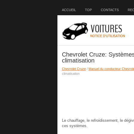
ACCUEIL
TOP
CONTACTS
RE
Chevrolet Cruze: Système
climatisation
Chevrolet Cruze
/
Manuel du conducteur Chevrol
climatisation
Le chauffage, le refroidissement, le dégi
ces systèmes.