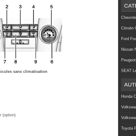
CAT
Chevrol
Citroën 
Ford Fo
Nissan 
Peugeot
SEAT L
icules sans climatisation
AUT
Honda C
Volkswa
 (option).
Volkswa
Toyota P