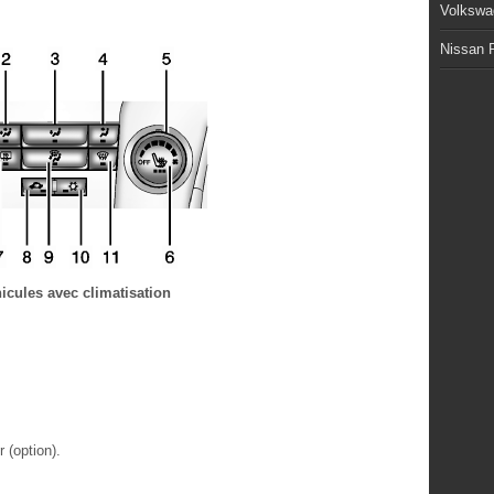
Volkswa
Nissan P
icules avec climatisation
 (option).