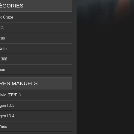
ÉGORIES
et Cruze
C4
cus
Note
 308
eon
RES MANUELS
ivic (FE/FL)
gen ID.3
gen ID.4
rius