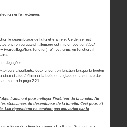
ectionner l'air extérieur.
ction le désembuage de la lunette arrière. Ce dernier est
tes environ ou quand l'allumage est mis en position ACC/
rouillage/hors fonction). S'il est remis en fonction, il
aires.
ient dégagées.
extérieurs chauffants, ceux-ci sont en fonction lorsque le bouton
nction et aide à éliminer la buée ou la glace de la surface des
hauffants à la page 2-21.
objet tranchant pour nettoyer l'intérieur de la lunette. Ne
 les résistances du désembueur de la lunette. Ceci pourrait
 Les réparations ne seraient pas couvertes par la
ur activer/désactiver les sièges chauffants. Se reporter à