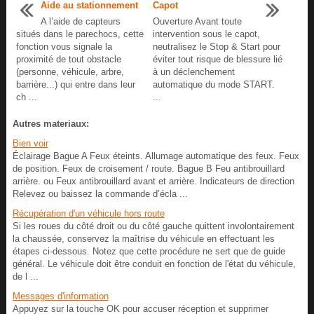
Aide au stationnement
Capot
A l’aide de capteurs
Ouverture Avant toute
situés dans le parechocs, cette
intervention sous le capot,
fonction vous signale la
neutralisez le Stop & Start pour
proximité de tout obstacle
éviter tout risque de blessure lié
(personne, véhicule, arbre,
à un déclenchement
barrière...) qui entre dans leur
automatique du mode START.
ch ...
...
Autres materiaux:
Bien voir
Éclairage Bague A Feux éteints. Allumage automatique des feux. Feux
de position. Feux de croisement / route. Bague B Feu antibrouillard
arrière. ou Feux antibrouillard avant et arrière. Indicateurs de direction
Relevez ou baissez la commande d’écla ...
Récupération d'un véhicule hors route
Si les roues du côté droit ou du côté gauche quittent involontairement
la chaussée, conservez la maîtrise du véhicule en effectuant les
étapes ci-dessous. Notez que cette procédure ne sert que de guide
général. Le véhicule doit être conduit en fonction de l'état du véhicule,
de l ...
Messages d'information
Appuyez sur la touche OK pour accuser réception et supprimer